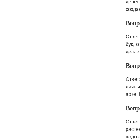
дерев
созда
Вопр
Ответ
бук, 
делае
Вопр
Ответ
личны
арке.
Вопро
Ответ
расте
подго