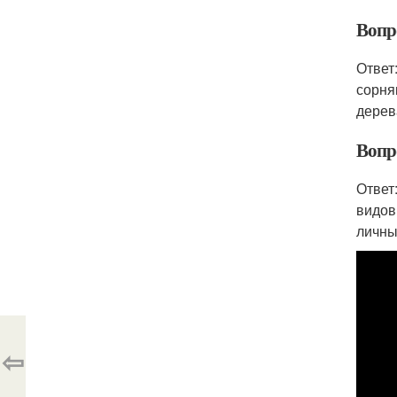
Вопро
Ответ
сорня
дерев
Вопр
Ответ
видов
личны
⇦