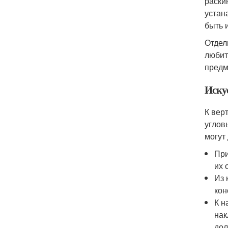
раски
устан
быть 
Отдел
любит
предм
Иску
К вер
углов
могут
При
их 
Из 
кон
К н
нак
дол