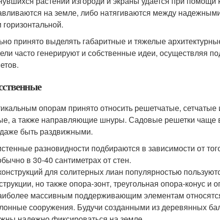
нувшихся растений изгороди и экраны удается при помощи 
авливаются на земле, либо натягиваются между надежными 
и горизонтальной.
ьно принято выделять габаритные и тяжелые архитектурные
ели часто генерируют и собственные идеи, осуществляя п
етов.
сственные
тикальным опорам принято относить решетчатые, сетчатые 
ые, а также направляющие шнуры. Садовые решетки чаще вс
 даже быть раздвижными.
стенные разновидности подбираются в зависимости от того
обычно в 30-40 сантиметрах от стен.
конструкций для солитерных лиан популярностью пользуют
струкции, но также опора-зонт, треугольная опора-конус и 
аиболее массивным поддерживающим элементам относятся 
лонные сооружения. Будучи созданными из деревянных бало
жны надежно фиксироваться на земле.