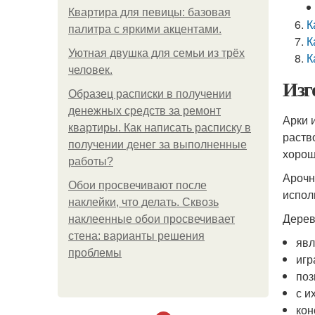
Квартира для певицы: базовая
К
палитра с яркими акцентами.
К
Уютная двушка для семьи из трёх
К
человек.
Изг
Образец расписки в получении
денежных средств за ремонт
Арки 
квартиры. Как написать расписку в
раств
получении денег за выполненные
хорош
работы?
Арочн
Обои просвечивают после
испол
наклейки, что делать. Сквозь
Дерев
наклеенные обои просвечивает
стена: варианты решения
явл
проблемы
игр
поз
с и
кон