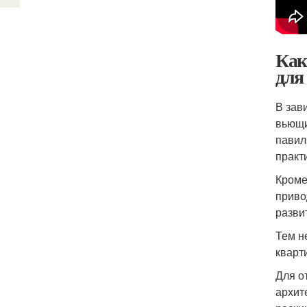
Как
для
В зав
вьющи
павил
практ
Кроме
приво
разви
Тем н
кварт
Для о
архит