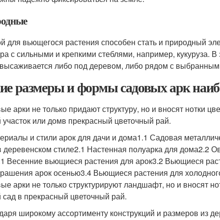
одные
й для вьющегося растения способен стать и природный эле
ура с сильными и крепкими стеблями, например, кукуруза. 
 высаживается либо под деревом, либо рядом с выбранным
ие размеры и формы садовых арк наи
ые арки не только придают структуру, но и вносят нотки цве
 участок или домв прекрасный цветочный рай.
териалы и стили арок для дачи и дома1.1 Садовая металлич
в деревенском стиле2.1 Настенная полуарка для дома2.2 
.1 Весенние вьющиеся растения для арок3.2 Вьющиеся рас
крашения арок осенью3.4 Вьющиеся растения для холодного
ые арки не только структурируют ландшафт, но и вносят нот
 сад в прекрасный цветочный рай.
даря широкому ассортименту конструкций и размеров из де