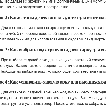
а, что делает их экологичными и долговечными. Они могут 
ния тени или разделения пространства.
ос 2: Какие типы дерева используются для изготовл
: Для изготовления садовых арк чаще всего используются тв
клен и дуб. Эти породы дерева обладают высокой прочность
т их идеальными для использования в садовом ландшафте.
ос 3: Как выбрать подходящую садовую арку для в
: При выборе садовой арки для вьющихся растений следует 
е вкусы. Важно также определиться с типом вьющегося рас
 Необходимо выбрать арку, которая будет соответствовать 
с 4: Как установить садовую арку для вьющихся ра
: Для установки садовой арки необходимо выбрать подходя
нию достаточное количество света и воздуха. Затем следует
товка грунта и установка опор. После этого можно собрать с