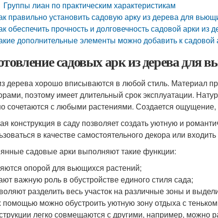
Группы лиан по практическим характеристикам
ак правильно установить садовую арку из дерева для вьющ
ак обеспечить прочность и долговечность садовой арки из 
акие дополнительные элементы можно добавить к садовой 
отовление садовых арк из дерева для 
из дерева хорошо вписываются в любой стиль. Материал 
орами, поэтому имеет длительный срок эксплуатации. Нату
о сочетаются с любыми растениями. Создается ощущение, ч
ая конструкция в саду позволяет создать уютную и романт
ьзоваться в качестве самостоятельного декора или входить
янные садовые арки выполняют такие функции:
яются опорой для вьющихся растений;
ают важную роль в обустройстве единого стиля сада;
воляют разделить весь участок на различные зоны и выдел
х помощью можно обустроить уютную зону отдыха с теньком
струкции легко совмещаются с другими, например, можно р