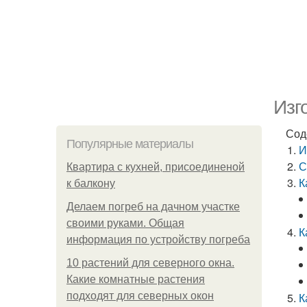
Изг
Сод
Популярные материалы
И
С
Квартира с кухней, присоединеной
К
к балкону
Делаем погреб на дачном участке
своими руками. Общая
К
информация по устройству погреба
10 растений для северного окна.
Какие комнатные растения
подходят для северных окон
К