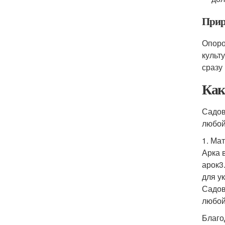
Прир
Опоро
культ
сразу
Как
Садов
любой
1. Ма
Арка 
арок3
для у
Садов
любой
Благо