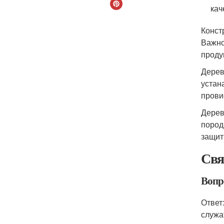
кач
Конст
Важно
проду
Дерев
устан
прови
Дерев
пород
защит
Свя
Вопро
Ответ
служа