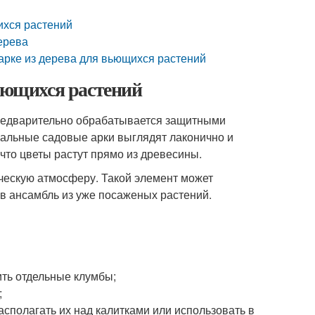
ихся растений
дерева
арке из дерева для вьющихся растений
вьющихся растений
предварительно обрабатывается защитными
ральные садовые арки выглядят лаконично и
то цветы растут прямо из древесины.
ическую атмосферу. Такой элемент может
 в ансамбль из уже посаженых растений.
ить отдельные клумбы;
;
асполагать их над калитками или использовать в