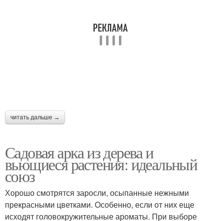
Арка на место
Арки для цветов
Форма для садовой
Размер для садовой
арки
арки
читать дальше →
Простые арки
Арочная арка
Садовая арка из дерева и
вьющиеся растения: идеальный
союз
Арка из прутьев
Арка на даче
Хорошо смотрятся заросли, осыпанные нежными
прекрасными цветками. Особенно, если от них еще
исходят головокружительные ароматы. При выборе