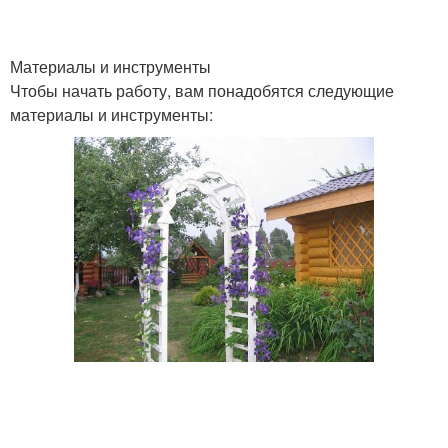
Арка с вьющимися
Материалы и инструменты
Арки в зависимости
растениями
Чтобы начать работу, вам понадобятся следующие
материалы и инструменты:
Розы для арки
Садовые арки
Растения для садовых
Арка на участке
арок
Места для арки
Арки из дерева