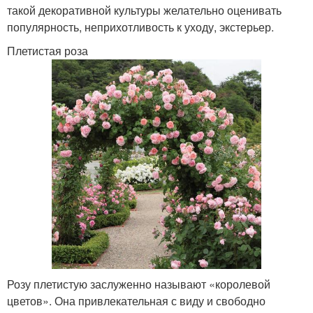
такой декоративной культуры желательно оценивать
популярность, неприхотливость к уходу, экстерьер.
Простая арка
Арка для дачи
Плетистая роза
Деревянная арка
Арки из шпона
Арка в дизайн
Материал для арки
Бруски для арки
Розу плетистую заслуженно называют «королевой
цветов». Она привлекательная с виду и свободно