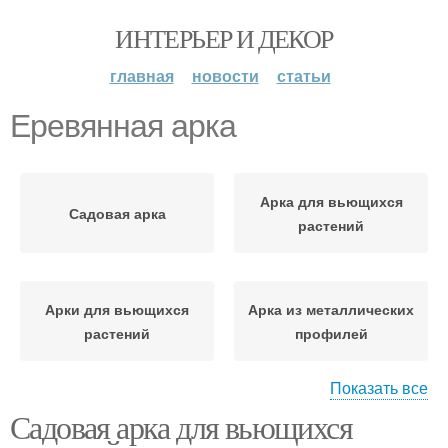
ИНТЕРЬЕР И ДЕКОР
главная
новости
статьи
Еревянная арка
Арка для вьющихся
Садовая арка
растений
Арки для вьющихся
Арка из металлических
растений
профилей
Показать все
Садовая арка для вьющихся
Арка из деревянных
Арка на фундамент
брусьев