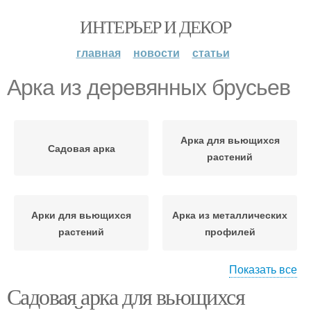
ИНТЕРЬЕР И ДЕКОР
главная
новости
статьи
Арка из деревянных брусьев
Арка для вьющихся
Садовая арка
растений
Арки для вьющихся
Арка из металлических
растений
профилей
Показать все
Садовая арка для вьющихся
Арка на фундамент
Арка от коррозии