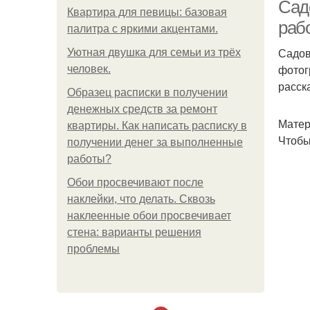
Сад
Квартира для певицы: базовая
раб
палитра с яркими акцентами.
Садов
Ра
Уютная двушка для семьи из трёх
фотог
человек.
расск
Образец расписки в получении
денежных средств за ремонт
Матер
квартиры. Как написать расписку в
Чтобы
получении денег за выполненные
работы?
Обои просвечивают после
наклейки, что делать. Сквозь
наклеенные обои просвечивает
стена: варианты решения
проблемы