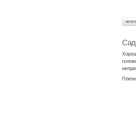
читат
Сад
Хорош
голов
непри
Плети