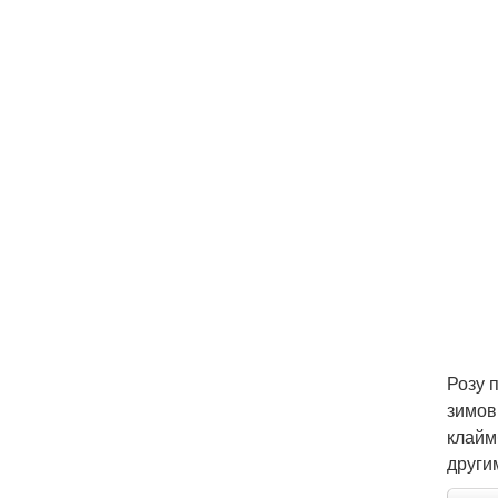
Розу 
зимов
клайм
други