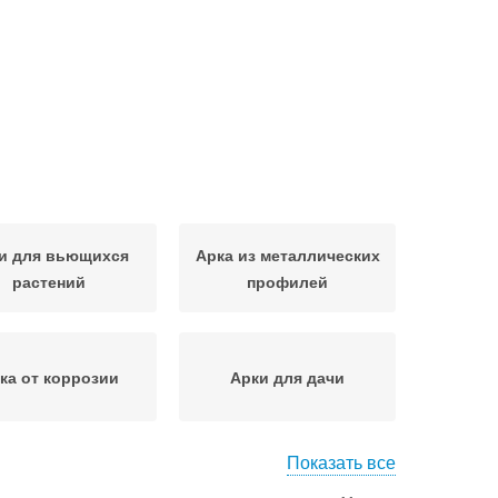
и для вьющихся
Арка из металлических
растений
профилей
ка от коррозии
Арки для дачи
Показать все
ка для цветов
Садовые арки