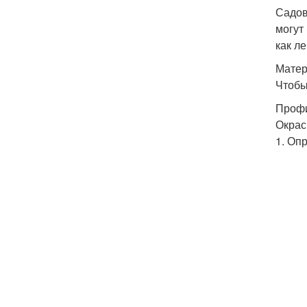
Садов
могут
как л
Матер
Чтобы
Профи
Окрас
1. Оп