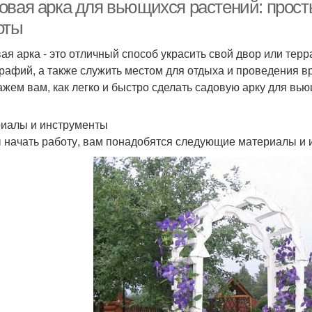
овая арка для вьющихся растений: прос
оты
ая арка - это отличный способ украсить свой двор или тер
стения для садовых
Места для арки
А
рафий, а также служить местом для отдыха и проведения вр
арок
ажем вам, как легко и быстро сделать садовую арку для вь
иалы и инструменты
 начать работу, вам понадобятся следующие материалы и 