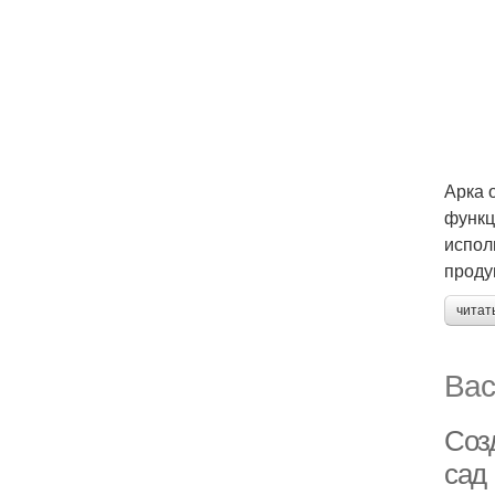
Арка 
функц
испол
проду
читат
Вас
Соз
сад