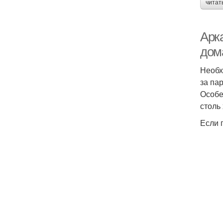
читат
Арк
дом
Необх
за па
Особе
столь
Если 