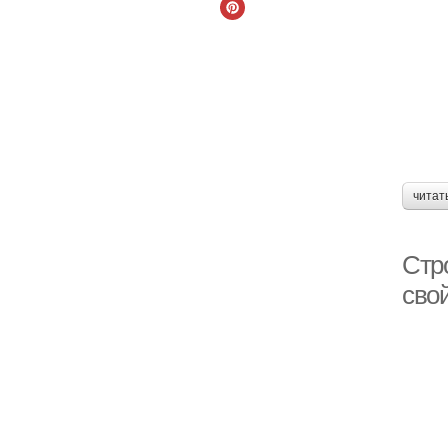
читат
Стр
сво