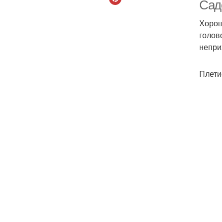
Сад
Хорош
голов
непри
Плети