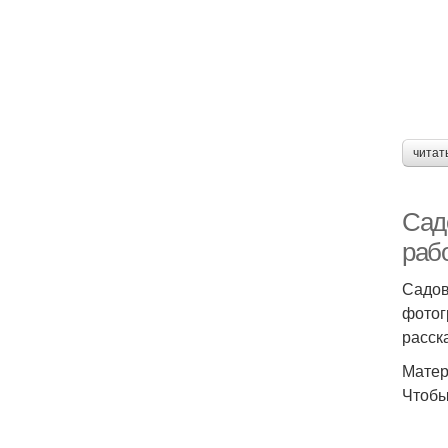
читат
Сад
раб
Садов
фотог
расск
Матер
Чтобы