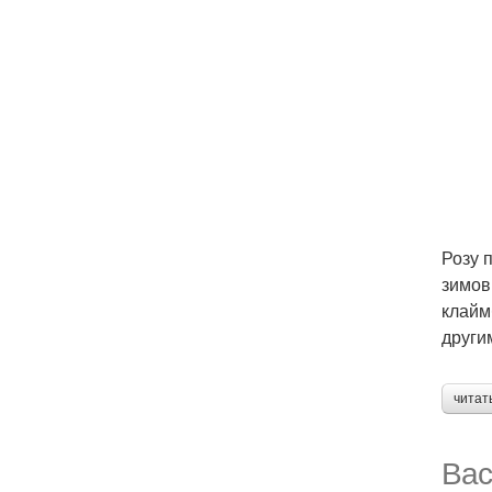
Розу 
зимов
клайм
други
читат
Вас