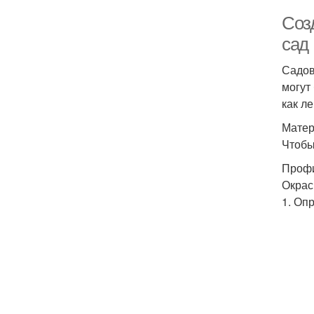
Соз
сад
Садов
могут
как л
Матер
Чтобы
Профи
Окрас
1. Оп