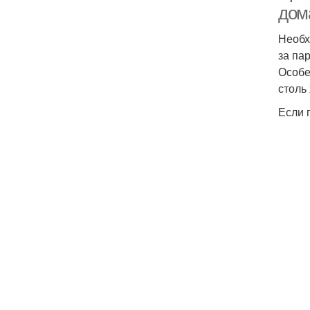
дом
Необх
за па
Особе
столь
Если 