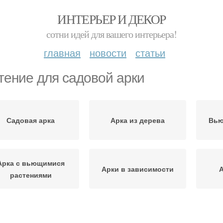
ИНТЕРЬЕР И ДЕКОР
сотни идей для вашего интерьера!
главная
новости
статьи
тение для садовой арки
Садовая арка
Арка из дерева
Вью
Арка с вьющимися
Арки в зависимости
А
растениями
Еревянная арка
Арка для цветов
Р