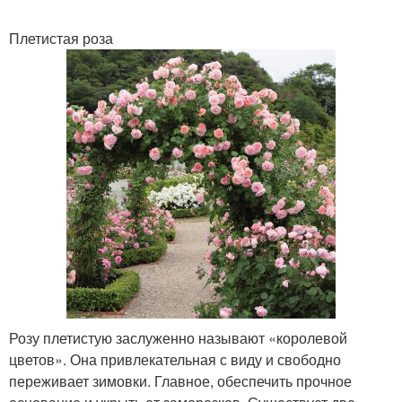
Плетистая роза
Арки в дверном проеме
Арка с помощью
Арка от воздействия
Арка для сада
Дерева для арки
Арки при оформлении
Розу плетистую заслуженно называют «королевой
Арки в деревянном
Материал для арки
цветов». Она привлекательная с виду и свободно
доме
переживает зимовки. Главное, обеспечить прочное