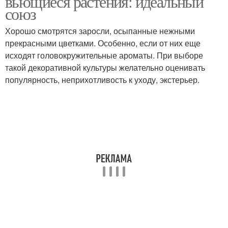
вьющиеся растения: идеальный
союз
Хорошо смотрятся заросли, осыпанные нежными
прекрасными цветками. Особенно, если от них еще
Металлическая арка
Еревянная арка
исходят головокружительные ароматы. При выборе
такой декоративной культуры желательно оценивать
популярность, неприхотливость к уходу, экстерьер.
Арка для цветов
Розы для арки
Деревянная арка
Арки из дерева
Дерево для арки
Древесины для арки