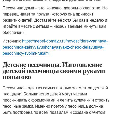
Песочница дома – это, конечно, довольно хлопотно. Но
перевешивает та польза, которую она приносит
развитию детей. Доставайте её хотя бы раз в неделю и
играйте вместе с детьми – незабываемые минуты вам
обеспечены!
Источник:
https://mebel-doma23.ru/novosti/derevyannaya-
pesochnica-zakryvayushchayasya-iz-chego-delayutsya-
pesochnicy-svoimi-rukami
Детские песочницы. Изготовление
детской песочницы своими руками
пошагово
Песочница – один из самых важных элементов детской
площадки. Большинство детей могут часами
просиживать с формочками и лепить куличики и строить
песочные замки. Именно поэтому песочница должна
быть построена по всем правилам и создана с учетом