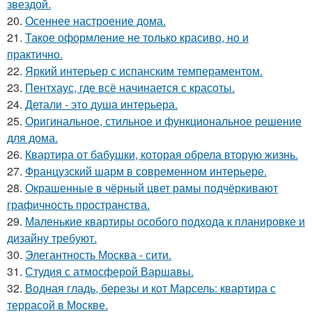
звездой.
20.
Осеннее настроение дома.
21.
Такое оформление не только красиво, но и
практично.
22.
Яркий интерьер с испанским темпераментом.
23.
Пентхаус, где всё начинается с красоты.
24.
Детали - это душа интерьера.
25.
Оригинальное, стильное и функциональное решение
для дома.
26.
Квартира от бабушки, которая обрела вторую жизнь.
27.
Французский шарм в современном интерьере.
28.
Окрашенные в чёрный цвет рамы подчёркивают
графичность пространства.
29.
Маленькие квартиры особого подхода к планировке и
дизайну требуют.
30.
Элегантность Москва - сити.
31.
Студия с атмосферой Варшавы.
32.
Водная гладь, березы и кот Марсель: квартира с
террасой в Москве.