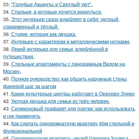
33.
"Голубые Акценты и Светлый уют".
34.
Спальни, в которые хочется вернуться.
35.
Этот интерьер сразу влюбляет в себя: уютный,
современный и тёплый.
36.
Студия, которая как двушка.
37.
Интерьер с характером и металлическими нотками.
38.
Яркий интерьер для семьи, влюблённой в
путешествия.
39.
Стильные апартаменты с панорамным Видом на
Москву.
40.
Полное руководство: как обшить наружные стены
фанерой шаг за шагом
41.
Какие культурные центры работают в Орехово-Зуево
42.
Уютная двушка для семьи из трёх человек.
43.
Силиконовый трафарет для плитки: как использовать
и где применять
44.
Как сделать однокомнатную квартиру 40м стильной и
функциональной
45.
Однокомнатная квартира - музей Шерлока Холмса.