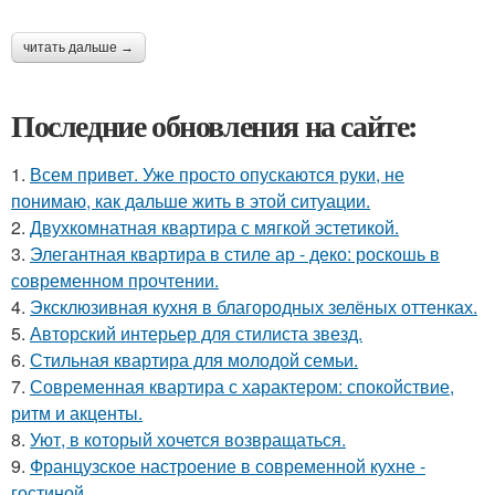
читать дальше →
Последние обновления на сайте:
1.
Всем привет. Уже просто опускаются руки, не
понимаю, как дальше жить в этой ситуации.
2.
Двухкомнатная квартира с мягкой эстетикой.
3.
Элегантная квартира в стиле ар - деко: роскошь в
современном прочтении.
4.
Эксклюзивная кухня в благородных зелёных оттенках.
5.
Авторский интерьер для стилиста звезд.
6.
Стильная квартира для молодой семьи.
7.
Современная квартира с характером: спокойствие,
ритм и акценты.
8.
Уют, в который хочется возвращаться.
9.
Французское настроение в современной кухне -
гостиной.