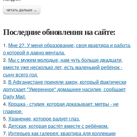
читать дальше →
Последние обновления на сайте:
1.
Мне 27. У меня образование, своя квартира и работа,
о которой я давно мечтала.
2.
Мы с мужем молодые, нам чуть больше двадцати,
вместе уже несколько лет, есть маленький ребёнок -
сыну всего год.
3.
В Афганистане приняли закон, который фактически
допускает "Умеренное" домашнее насилие, сообщает
Daily Mail.
4.
Крошка - студия, которая доказывает: метры - не
главное.
5.
Хранение, которое радует глаз.
6.
Детская, которая растёт вместе с ребёнком.
7.
Интерьер как галерея: квартира для коллекции