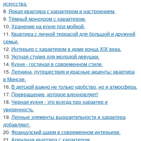
искусства.
8.
Яркая квартира с характером и настроением.
9.
Тёмный монохром с характером.
10.
Хранение на кухне под мойкой.
11.
Квартира с личной террасой для большой и дружной
семьи.
12.
Интерьер с характером в доме конца XIX века.
13.
Уютная студия для молодой девушки.
14.
Кухня - гостиная в современном стиле.
15.
Лепнина, путешествия и красные акценты: квартира
в Минске.
16.
В детской важно не только удобство, но и атмосфера.
17.
Превращение, которое вдохновляет!
18.
Черная кухня - это всегда про характер и
уверенность.
19.
Лепные элементы выразительности и характера
добавляют.
20.
Французский шарм в современном интерьере.
21.
Арендная квартира с характером.