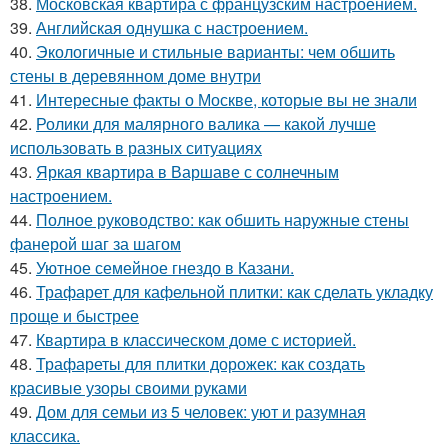
38.
Московская квартира с французским настроением.
39.
Английская однушка с настроением.
40.
Экологичные и стильные варианты: чем обшить
стены в деревянном доме внутри
41.
Интересные факты о Москве, которые вы не знали
42.
Ролики для малярного валика — какой лучше
использовать в разных ситуациях
43.
Яркая квартира в Варшаве с солнечным
настроением.
44.
Полное руководство: как обшить наружные стены
фанерой шаг за шагом
45.
Уютное семейное гнездо в Казани.
46.
Трафарет для кафельной плитки: как сделать укладку
проще и быстрее
47.
Квартира в классическом доме с историей.
48.
Трафареты для плитки дорожек: как создать
красивые узоры своими руками
49.
Дом для семьи из 5 человек: уют и разумная
классика.