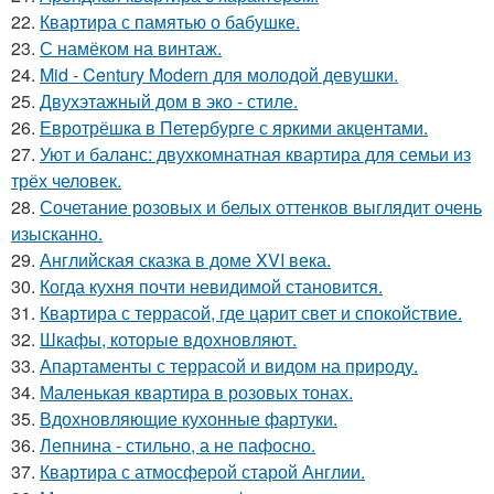
22.
Квартира с памятью о бабушке.
23.
С намёком на винтаж.
24.
Mid - Century Modern для молодой девушки.
25.
Двухэтажный дом в эко - стиле.
26.
Евротрёшка в Петербурге с яркими акцентами.
27.
Уют и баланс: двухкомнатная квартира для семьи из
трёх человек.
28.
Сочетание розовых и белых оттенков выглядит очень
изысканно.
29.
Английская сказка в доме XVI века.
30.
Когда кухня почти невидимой становится.
31.
Квартира с террасой, где царит свет и спокойствие.
32.
Шкафы, которые вдохновляют.
33.
Апартаменты с террасой и видом на природу.
34.
Маленькая квартира в розовых тонах.
35.
Вдохновляющие кухонные фартуки.
36.
Лепнина - стильно, а не пафосно.
37.
Квартира с атмосферой старой Англии.