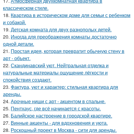
17.
Атмосферная двухкомнатная квартира в
классическом стиле.
18.
Квартира в историческом доме для семьи с ребенком
и собакой.
19.
Детская комната для двух разнополых детей.
20.
Иногда для преображения комнаты достаточно
одной детали.
21.
Простая идея, которая превратит обычную стену в
арт - объект.
22.
Скандинавский уют. Нейтральная отделка и
натуральные материалы ощущение лёгкости и
спокойствия создают.
23.
Фактура, уют и характер: стильная квартира для
аренды.
24.
Арочные ниши с арт - акцентом в спальне.
25.
Пентхаус, где всё начинается с красоты.
26.
Балийское настроение в городской квартире.
27.
Винные акценты - для вдохновения и уюта.
28.
Роскошный проект в Москва - сити для аренды.