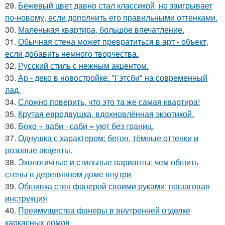
29.
Бежевый цвет давно стал классикой, но заигрывает
по-новому, если дополнить его правильными оттенками.
30.
Маленькая квартира, большое впечатление.
31.
Обычная стена может превратиться в арт - объект,
если добавить немного творчества.
32.
Русский стиль с нежным акцентом.
33.
Ар - деко в новостройке: "Гэтсби" на современный
лад.
34.
Сложно поверить, что это та же самая квартира!
35.
Крутая евродвушка, вдохновлённая экзотикой.
36.
Бохо + ваби - саби = уют без границ.
37.
Однушка с характером: бетон, тёмные оттенки и
розовые акценты.
38.
Экологичные и стильные варианты: чем обшить
стены в деревянном доме внутри
39.
Обшивка стен фанерой своими руками: пошаговая
инструкция
40.
Преимущества фанеры в внутренней отделке
каркасных домов