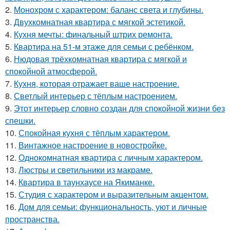
2.
Монохром с характером: баланс света и глубины.
3.
Двухкомнатная квартира с мягкой эстетикой.
4.
Кухня мечты: финальный штрих ремонта.
5.
Квартира на 51-м этаже для семьи с ребёнком.
6.
Нюдовая трёхкомнатная квартира с мягкой и
спокойной атмосферой.
7.
Кухня, которая отражает ваше настроение.
8.
Светлый интерьер с тёплым настроением.
9.
Этот интерьер словно создан для спокойной жизни без
спешки.
10.
Спокойная кухня с тёплым характером.
11.
Винтажное настроение в новостройке.
12.
Однокомнатная квартира с личным характером.
13.
Люстры и светильники из макраме.
14.
Квартира в таунхаусе на Якиманке.
15.
Студия с характером и выразительным акцентом.
16.
Дом для семьи: функциональность, уют и личные
пространства.