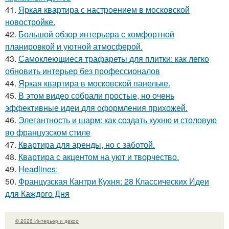
41.
Яркая квартира с настроением в московской
новостройке.
42.
Большой обзор интерьера с комфортной
планировкой и уютной атмосферой.
43.
Самоклеющиеся трафареты для плитки: как легко
обновить интерьер без профессионалов
44.
Яркая квартира в московской панельке.
45.
В этом видео собрали простые, но очень
эффективные идеи для оформления прихожей.
46.
Элегантность и шарм: как создать кухню и столовую
во французском стиле
47.
Квартира для аренды, но с заботой.
48.
Квартира с акцентом на уют и творчество.
49.
Headlines:
50.
Французская Кантри Кухня: 28 Классических Идеи
для Каждого Дня
© 2026 Интерьер и декор