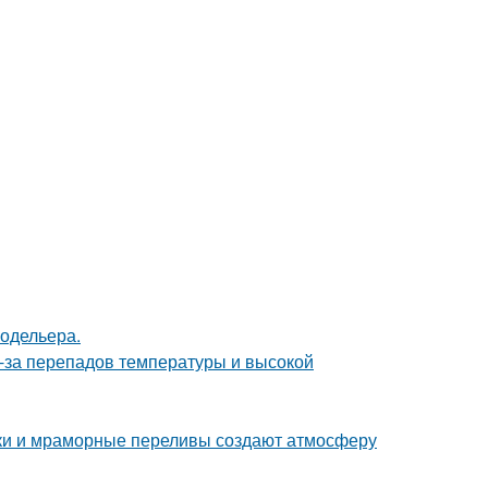
модельера.
з-за перепадов температуры и высокой
енки и мраморные переливы создают атмосферу