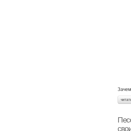
Зачем
читат
Пес
сво