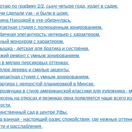
отаю по графику 2/2, сыну четыре года, ходит в садик.
чи сделали узи - и были в шоке.
ина Находкой в ухе обернулась.
пактная студия с полноценным зонированием.
фичная элегантность: интерьер с характером.
ный монохром с характером.
ышка - детская для братика и сестрёнки.
жий ремонт с умным зонированием.
 в мягких персиковых оттенках.
плое дерево и смелые акценты.
мпактная студия с умным зонированием.
артира с непростой планировкой в Минске.
родвушка в стиле американской классики для художника - 
есень на откосах и резинках окна появляется чаще всего и
ости.
инственный сад в центре Уфы.
а ванная - настоящий оазис спокойствия, где нежные отт
сти и расслабления.