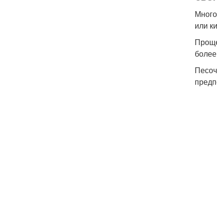
Много
или к
Проще
более
Песоч
предп