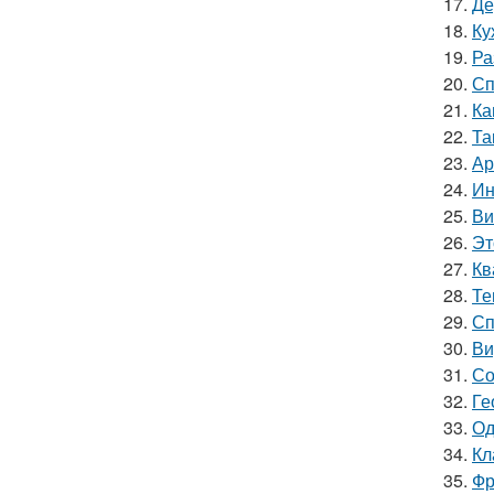
17.
Де
18.
Ку
19.
Ра
20.
Сп
21.
Ка
22.
Та
23.
Ар
24.
Ин
25.
Ви
26.
Эт
27.
Кв
28.
Те
29.
Сп
30.
Ви
31.
Со
32.
Ге
33.
Од
34.
Кл
35.
Фр