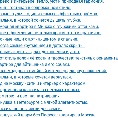
рево в интерьере: тепло, уют и природная гармония.
хня - гостиная в современном стиле.
зные стулья - один из самых эффектных приёмов.
альня, в которой хочется дышать глубже.
мерная квартира в Минске с глубокими оттенками.
кое оформление не только красиво, но и практично.
очные ниши с арт - акцентом в спальне.
огда самые крутые идеи в деталях скрыты.
нные акценты - для вдохновения и уюта.
от стиль полон лёгкости и творчества: текстиль с орнамент
артира для айтишника и его собаки.
пло модерна: семейный интерьер для двух поколений.
альни, в которые хочется вернуться.
д на Москву - сити и интерьер с характером.
временная классика в светлых оттенках.
ометрия и цвет на патриарших.
нушка в Петербурге с мягкой элегантностью.
ассика по-английски для семьи.
анцузский шарм без Пафоса: квартира в Москве.