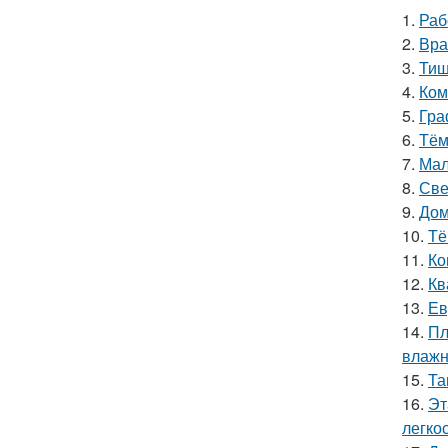
1.
Раб
2.
Вра
3.
Тиш
4.
Ком
5.
Гра
6.
Тём
7.
Мал
8.
Све
9.
Дом
10.
Тё
11.
Ко
12.
Кв
13.
Ев
14.
Пл
влажн
15.
Та
16.
Эт
легко