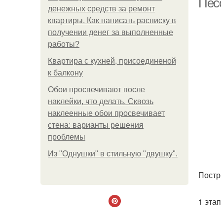
Пес
денежных средств за ремонт
квартиры. Как написать расписку в
получении денег за выполненные
работы?
Квартира с кухней, присоединеной
к балкону
Обои просвечивают после
наклейки, что делать. Сквозь
наклеенные обои просвечивает
стена: варианты решения
проблемы
Из "Однушки" в стильную "двушку".
Постр
1 этап