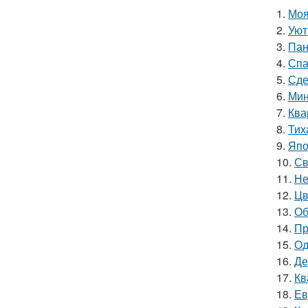
1.
Моя
2.
Уют
3.
Пан
4.
Спа
5.
Сде
6.
Мин
7.
Ква
8.
Тих
9.
Япо
10.
Св
11.
Не
12.
Цв
13.
Об
14.
Пр
15.
Од
16.
Де
17.
Кв
18.
Ев