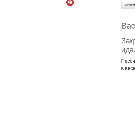
читат
Вас
Зак
иде
Песоч
в вес