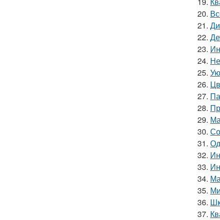
19.
Кв
20.
Вс
21.
Ди
22.
Де
23.
Ин
24.
Не
25.
Ую
26.
Цв
27.
Па
28.
Пр
29.
Ма
30.
Со
31.
Од
32.
Ин
33.
Ин
34.
Ма
35.
Ми
36.
Шк
37.
Кв