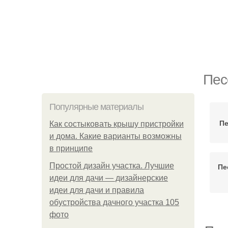
Пес
Популярные материалы
Пе
Как состыковать крышу пристройки
и дома. Какие варианты возможны
в принципе
Простой дизайн участка. Лучшие
Пе
идеи для дачи — дизайнерские
идеи для дачи и правила
обустройства дачного участка 105
фото