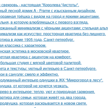
 свекровь - настоящая "Королева Чистоты".
ный лесной домик A - Frame с изысканным дизайном.
орамная трёшка с видом на город и яркими акцентами.
льня, в которую влюбляешься с первого взгляда.
ржанный минимализм с чёрными акцентами: стильная альте
имализм как искусство: просторная квартира без лишнего.
ртира в доме 1905 года, Санкт-петербург.
ая классика с характером.
нская эстетика в московской квартире.
етлая квартира с акцентом на комфорт.
большая студия с мягкой цветовой палитрой.
ета и текстуры: уютный интерьер в Санкт-петербурге.
ои в санузле: смело и эффектно.
одуманный интерьер однушки в ЖК "Микрогород в лесу".
нушка, от которой не хочется уезжать.
рево в интерьере: тепло, уют и природная гармония.
артира для семьи, которая живёт на два города.
родвушка, которая раскрывается в новом свете.