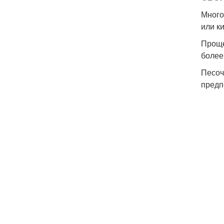
Много
или к
Проще
более
Песоч
предп