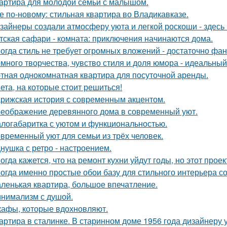
артира для молодой семьи с малышом.
е по-новому: стильная квартира во Владикавказе.
зайнеры создали атмосферу уюта и легкой роскоши - здесь
тская сафари - комната: приключения начинаются дома.
огда стиль не требует огромных вложений - достаточно фан
много творчества, чувство стиля и доля юмора - идеальны
тная однокомнатная квартира для посуточной аренды.
ета, на которые стоит решиться!
рижская история с современным акцентом.
еображение деревянного дома в современный уют.
логабаритка с уютом и функциональностью.
временный уют для семьи из трёх человек.
нушка с ретро - настроением.
огда кажется, что на ремонт кухни уйдут годы, но этот прое
огда именно простые обои базу для стильного интерьера с
ленькая квартира, большое впечатление.
нимализм с душой.
афы, которые вдохновляют.
артира в сталинке. В старинном доме 1956 года дизайнеру