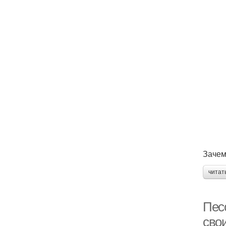
Зачем
читат
Пес
сво