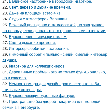
21.
Балийское настроение в городской квартире.
22.
Свет, дерево и дыхание времени.
23.
Даже на площади всего 4 кв.
24.
Студия с атмосферой Варшавы.
25.
Бежевый цвет давно стал классикой, но заигрывает
по-новому, если дополнить его правильными оттенками.
26.
Вдохновение шинуазри стилем.
27.
Свет и дыхание времени.
28.
Интерьер с орбитой настроения.
29.
Лимонный сорбет и пыльно - синий: смелый интерьер
двушки.
30.
Квартира для коллекционеров.
31.
Деревянные проёмы - это не только функционально,
но и красиво.
32.
Немного юмора для дизайнеров и всех, кто любит
стильные интерьеры.
33.
Вдохновляющие кухонные фартуки.
34.
Пространство без дверей - квартира для молодой
семьи в Петербурге.