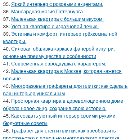
35.
Яркий интерьер с розовыми акцентами.
36.
Мансардная магия Петербурга.
37.
Маленькая квартира с большим вкусом.
38.
Уютная квартира с изразцовой печью.
39.
Эстетика и комфорт: интерьер трёхкомнатной
квартиры.
40.
Силовая обшивка каркаса фанерой изнутри:
основные преимущества и особенности
41.
Современная евродвушка с характером.
42.
Маленькая квартира в Москве, которая кажется
больше.
43.
Многоразовые трафареты для плитки: как сделать
ваш интерьер уникальным
44.
Просторная квартира в дореволюционном доме
обрела новое лицо, сохранив свою историю.
45.
Как создать уютный интерьер своими руками:
бюджетные советы
46.
Трафарет для стен и плитки: как преобразить
пространство с помощью многоразового пластика.