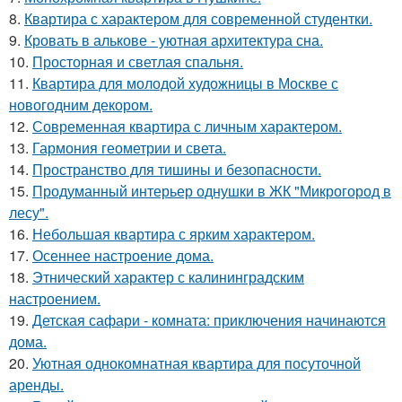
8.
Квартира с характером для современной студентки.
9.
Кровать в алькове - уютная архитектура сна.
10.
Просторная и светлая спальня.
11.
Квартира для молодой художницы в Москве с
новогодним декором.
12.
Современная квартира с личным характером.
13.
Гармония геометрии и света.
14.
Пространство для тишины и безопасности.
15.
Продуманный интерьер однушки в ЖК "Микрогород в
лесу".
16.
Небольшая квартира с ярким характером.
17.
Осеннее настроение дома.
18.
Этнический характер с калининградским
настроением.
19.
Детская сафари - комната: приключения начинаются
дома.
20.
Уютная однокомнатная квартира для посуточной
аренды.