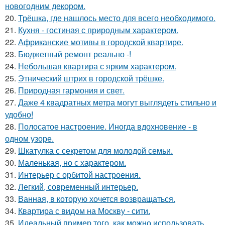
новогодним декором.
20.
Трёшка, где нашлось место для всего необходимого.
21.
Кухня - гостиная с природным характером.
22.
Африканские мотивы в городской квартире.
23.
Бюджетный ремонт реально -!
24.
Небольшая квартира с ярким характером.
25.
Этнический штрих в городской трёшке.
26.
Природная гармония и свет.
27.
Даже 4 квадратных метра могут выглядеть стильно и
удобно!
28.
Полосатое настроение. Иногда вдохновение - в
одном узоре.
29.
Шкатулка с секретом для молодой семьи.
30.
Маленькая, но с характером.
31.
Интерьер с орбитой настроения.
32.
Легкий, современный интерьер.
33.
Ванная, в которую хочется возвращаться.
34.
Квартира с видом на Москву - сити.
35.
Идеальный пример того, как можно использовать