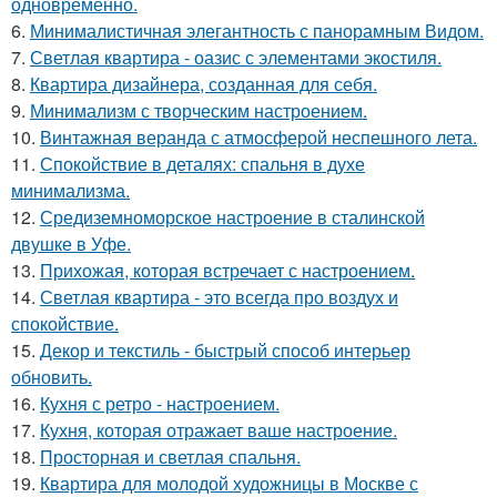
одновременно.
6.
Минималистичная элегантность с панорамным Видом.
7.
Светлая квартира - оазис с элементами экостиля.
8.
Квартира дизайнера, созданная для себя.
9.
Минимализм с творческим настроением.
10.
Винтажная веранда с атмосферой неспешного лета.
11.
Спокойствие в деталях: спальня в духе
минимализма.
12.
Средиземноморское настроение в сталинской
двушке в Уфе.
13.
Прихожая, которая встречает с настроением.
14.
Светлая квартира - это всегда про воздух и
спокойствие.
15.
Декор и текстиль - быстрый способ интерьер
обновить.
16.
Кухня с ретро - настроением.
17.
Кухня, которая отражает ваше настроение.
18.
Просторная и светлая спальня.
19.
Квартира для молодой художницы в Москве с