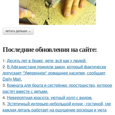
читать дальше →
Последние обновления на сайте:
1.
Десять лет в браке, дети, всё как у людей.
2.
В Афганистане приняли закон, который фактически
допускает "Умеренное" домашнее насилие, сообщает
Daily Mail.
3.
Комната для брата и сестрёнки: пространство, которое
растёт вместе с детьми.
4.
Невероятная красота: уютный холл с видом.
5.
Эстетичный интерьер небольшой кухни - гостиной, где
каждая деталь работает на ощущение роскоши и уюта