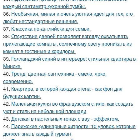
каждый сантиметр кухонной тумбы.
36.
Необычная, милая и очень уютная идея для тех, кто
любит нестандартные решения.
37.
Классика по-английски для семьи.
38.
Отсутствие дверей позволяет взгляду охватывать
прилегающие комнаты, солнечному свету проникать из
комнат в гостиные и коридоры.
39.
Голландский синий в интерьере: стильная квартира в
Минске.
40.
Тренд: цветная сантехника - смело, ярко,
современно.
41.
Квартира, в которой каждая стена - как фон для
будущих картин.
42.
Маленькая кухня во французском стиле: как создать
уют и стиль на небольшой площади
43.
Детская в пастельных тонах с вау - эффектом.
44.
Парижские кулинарные хитрости: 10 уловок, которые
должен знать каждый гурман