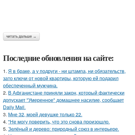
читать дальше →
Последние обновления на сайте:
1.
Я в браке, а у подруги - ни штампа, ни обязательств,
зато ключи от новой квартиры, которую ей подарил
обеспеченный мужчина.
2.
В Афганистане приняли закон, который фактически
допускает "Умеренное" домашнее насилие, сообщает
Daily Mail.
3.
Мне 32, моей девушке только 22.
4.
"Не могу поверить, что это снова произошло.
5.
Зелёный и дерево: природный союз в интерьере.