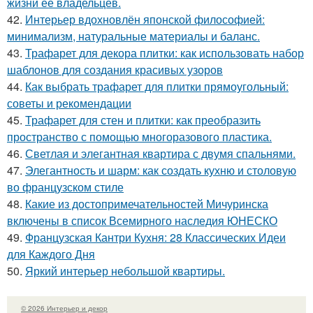
жизни её владельцев.
42.
Интерьер вдохновлён японской философией:
минимализм, натуральные материалы и баланс.
43.
Трафарет для декора плитки: как использовать набор
шаблонов для создания красивых узоров
44.
Как выбрать трафарет для плитки прямоугольный:
советы и рекомендации
45.
Трафарет для стен и плитки: как преобразить
пространство с помощью многоразового пластика.
46.
Светлая и элегантная квартира с двумя спальнями.
47.
Элегантность и шарм: как создать кухню и столовую
во французском стиле
48.
Какие из достопримечательностей Мичуринска
включены в список Всемирного наследия ЮНЕСКО
49.
Французская Кантри Кухня: 28 Классических Идеи
для Каждого Дня
50.
Яркий интерьер небольшой квартиры.
© 2026 Интерьер и декор