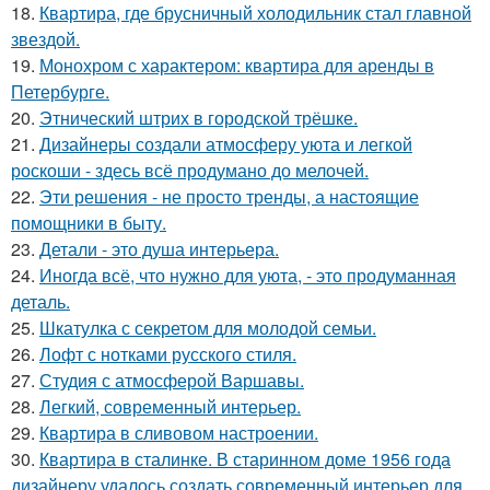
18.
Квартира, где брусничный холодильник стал главной
звездой.
19.
Монохром с характером: квартира для аренды в
Петербурге.
20.
Этнический штрих в городской трёшке.
21.
Дизайнеры создали атмосферу уюта и легкой
роскоши - здесь всё продумано до мелочей.
22.
Эти решения - не просто тренды, а настоящие
помощники в быту.
23.
Детали - это душа интерьера.
24.
Иногда всё, что нужно для уюта, - это продуманная
деталь.
25.
Шкатулка с секретом для молодой семьи.
26.
Лофт с нотками русского стиля.
27.
Студия с атмосферой Варшавы.
28.
Легкий, современный интерьер.
29.
Квартира в сливовом настроении.
30.
Квартира в сталинке. В старинном доме 1956 года
дизайнеру удалось создать современный интерьер для