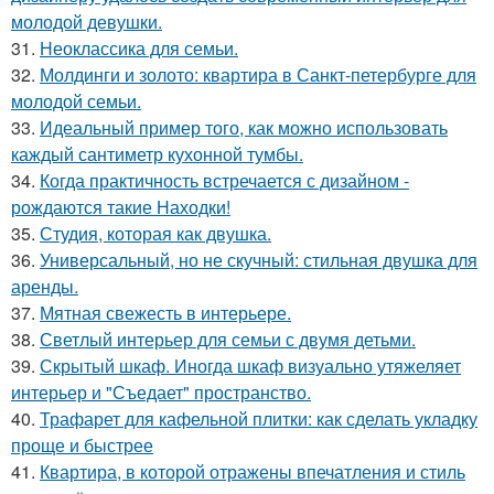
молодой девушки.
31.
Неоклассика для семьи.
32.
Молдинги и золото: квартира в Санкт-петербурге для
молодой семьи.
33.
Идеальный пример того, как можно использовать
каждый сантиметр кухонной тумбы.
34.
Когда практичность встречается с дизайном -
рождаются такие Находки!
35.
Студия, которая как двушка.
36.
Универсальный, но не скучный: стильная двушка для
аренды.
37.
Мятная свежесть в интерьере.
38.
Светлый интерьер для семьи с двумя детьми.
39.
Скрытый шкаф. Иногда шкаф визуально утяжеляет
интерьер и "Съедает" пространство.
40.
Трафарет для кафельной плитки: как сделать укладку
проще и быстрее
41.
Квартира, в которой отражены впечатления и стиль