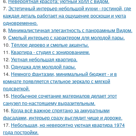
6.
Невероятная красота: уютный холл с видом.
7.
Эстетичный интерьер небольшой кухни - гостиной, где
каждая деталь работает на ощущение роскоши и уюта
одновременно.
8.
Минималистичная элегантность с панорамным Видом.
9.
Смелый интерьер с характером для молодой пары.
10.
Тёплое дерево и смелые акценты.
11.
Квартира - студия с зонированием.
12.
Уютная небольшая квартира.
13.
Однушка для молодой пары.
14.
Немного фантазии, минимальный бюджет - и в
комнате появляется стильное зеркало с мягкой
подсветкой.
15.
Необычное сочетание материалов делает этот
санузел по-настоящему выразительным.
16.
Когда всё важное спрятано за аккуратными
фасадами, интерьер сразу выглядит чище и дороже.
17.
Небольшая, но невероятно уютная квартира 1974
года постройки.