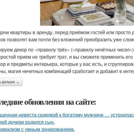
дачи квартиры в аренду, перед приёмом гостей или просто д
ов позволят вам почти без вложений преобразить уже сло
ируем декор по «правилу трёх» («правилу нечётных чисел»)
простой прием не требует трат, и вы сможете применить его 
ор и предметы интерьера, которые у вас есть, и сгруппирова
ны, магия нечетных комбинаций сработает и добавит в инт
ь дальше →
ледние обновления на сайте:
шенная невеста сиделкой к богатому мужчине … устроилас
оей дочери родился сын.
имализм с умным зонированием.