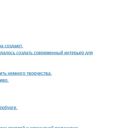
а создают.
 удалось создать современный интерьер для
ить немного творчества.
иво.
ербурге.
ки светлой и элегантной получилась.