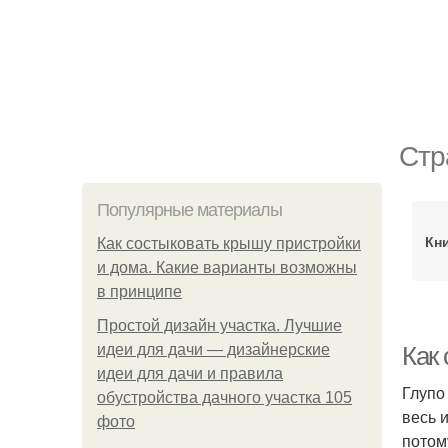
Стр
Популярные материалы
Кн
Как состыковать крышу пристройки
и дома. Какие варианты возможны
в принципе
Простой дизайн участка. Лучшие
идеи для дачи — дизайнерские
Как
идеи для дачи и правила
Глупо
обустройства дачного участка 105
весь 
фото
потом