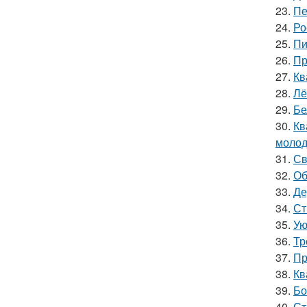
23.
Пе
24.
Ро
25.
Пи
26.
Пр
27.
Кв
28.
Лё
29.
Бе
30.
Кв
молод
31.
Св
32.
Об
33.
Де
34.
Ст
35.
Ую
36.
Тр
37.
Пр
38.
Кв
39.
Бо
40.
Ст