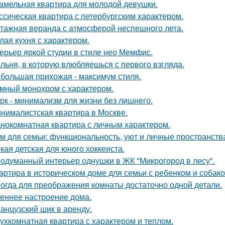
амельная квартира для молодой девушки.
ссическая квартира с петербургским характером.
тажная веранда с атмосферой неспешного лета.
лая кухня с характером.
ерьер яркой студии в стиле нео Мемфис.
льня, в которую влюбляешься с первого взгляда.
большая прихожая - максимум стиля.
мный монохром с характером.
рк - минимализм для жизни без лишнего.
нималистская квартира в Москве.
нокомнатная квартира с личным характером.
м для семьи: функциональность, уют и личные пространств
кая детская для юного хоккеиста.
одуманный интерьер однушки в ЖК "Микрогород в лесу".
артира в историческом доме для семьи с ребенком и собако
огда для преображения комнаты достаточно одной детали.
еннее настроение дома.
анцузский шик в аренду.
ухкомнатная квартира с характером и теплом.