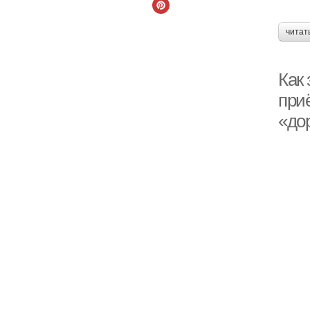
читат
Как
при
«до