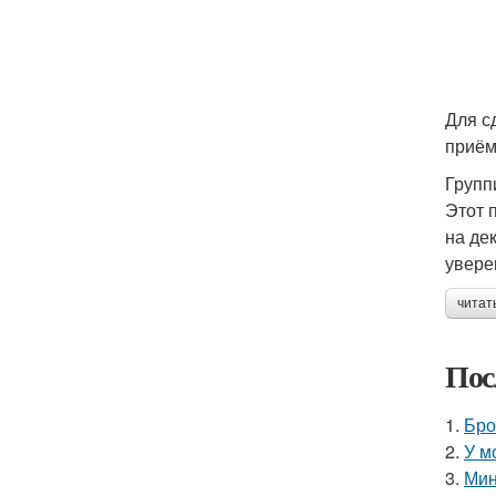
Для с
приём
Групп
Этот 
на дек
увере
читат
Пос
1.
Бро
2.
У м
3.
Мин