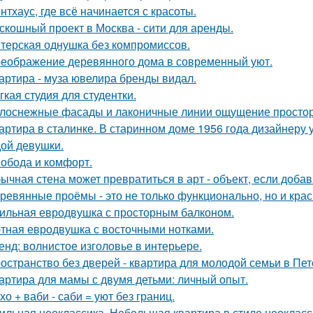
нтхаус, где всё начинается с красоты.
скошный проект в Москва - сити для аренды.
терская однушка без компромиссов.
еображение деревянного дома в современный уют.
артира - муза ювелира бренды видал.
гкая студия для студентки.
лоснежные фасады и лаконичные линии ощущение простор
артира в сталинке. В старинном доме 1956 года дизайнеру
ой девушки.
обода и комфорт.
ычная стена может превратиться в арт - объект, если добав
ревянные проёмы - это не только функционально, но и крас
ильная евродвушка с просторным балконом.
тная евродвушка с восточными нотками.
енд: волнистое изголовье в интерьере.
остранство без дверей - квартира для молодой семьи в Пет
артира для мамы с двумя детьми: личный опыт.
хо + ваби - саби = уют без границ.
ильная неоклассика. Небольшая квартира в стиле неокласси