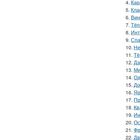
4.
Кар
5.
Кла
6.
Вин
7.
Тёп
8.
Инт
9.
Спа
10.
Не
11.
Тё
12.
Да
13.
Ми
14.
Од
15.
До
16.
Яр
17.
Пр
18.
Кв
19.
Ин
20.
Ос
21.
Фр
22.
Дв