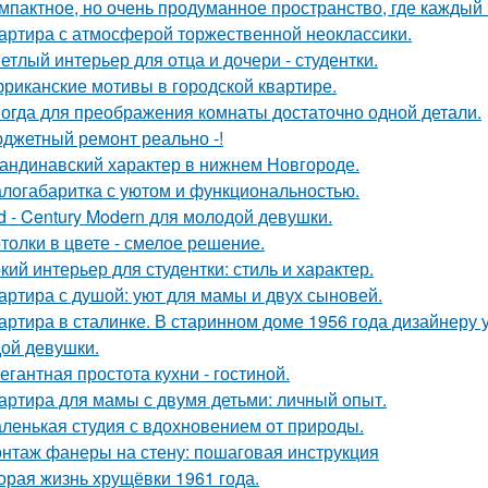
мпактное, но очень продуманное пространство, где каждый 
артира с атмосферой торжественной неоклассики.
етлый интерьер для отца и дочери - студентки.
риканские мотивы в городской квартире.
огда для преображения комнаты достаточно одной детали.
джетный ремонт реально -!
андинавский характер в нижнем Новгороде.
логабаритка с уютом и функциональностью.
d - Century Modern для молодой девушки.
толки в цвете - смелое решение.
кий интерьер для студентки: стиль и характер.
артира с душой: уют для мамы и двух сыновей.
артира в сталинке. В старинном доме 1956 года дизайнеру
ой девушки.
егантная простота кухни - гостиной.
артира для мамы с двумя детьми: личный опыт.
ленькая студия с вдохновением от природы.
нтаж фанеры на стену: пошаговая инструкция
орая жизнь хрущёвки 1961 года.