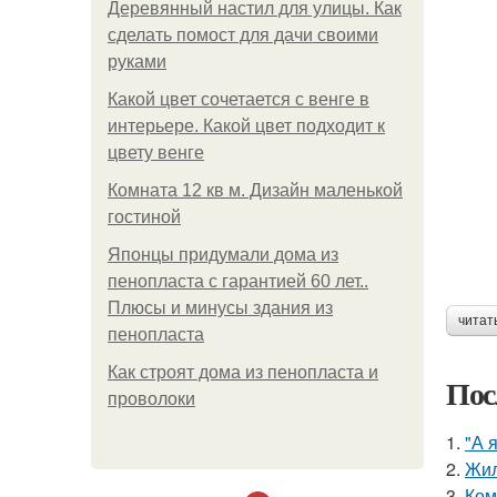
Деревянный настил для улицы. Как
сделать помост для дачи своими
руками
Какой цвет сочетается с венге в
интерьере. Какой цвет подходит к
цвету венге
Комната 12 кв м. Дизайн маленькой
гостиной
Японцы придумали дома из
пенопласта с гарантией 60 лет..
Плюсы и минусы здания из
читат
пенопласта
Как строят дома из пенопласта и
Пос
проволоки
1.
"А 
2.
Жил
3.
Ком