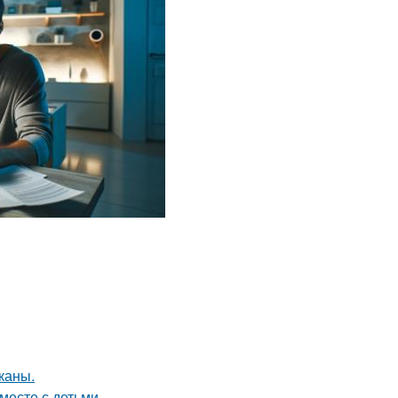
каны.
месте с детьми.