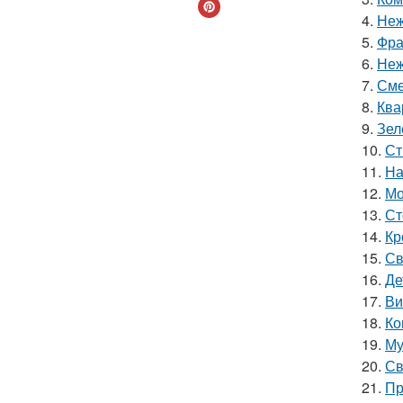
4.
Неж
5.
Фра
6.
Неж
7.
Сме
8.
Ква
9.
Зел
10.
Ст
11.
На
12.
Мо
13.
Ст
14.
Кр
15.
Св
16.
Де
17.
Ви
18.
Ко
19.
Му
20.
Св
21.
Пр