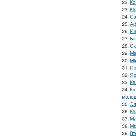
22.
Ко
23.
Кв
24.
Св
25.
Аф
26.
Ин
27.
Бю
28.
Ск
29.
Ма
30.
Mi
31.
По
32.
Яр
33.
Кв
34.
Кв
молод
35.
Эл
36.
Кв
37.
Ма
38.
Мо
39.
Вт