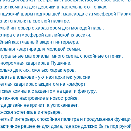
ная комната для девочки в пастельных оттенках.
нцузский шарм под крышей: мансарда с атмосферой Париж
ная спальня в светлой палитре.
лый интерьер с характером для молодой пары.
ртира с атмосферой английской классики.
ёный как главный акцент интерьера.
ильная квартира для молодой семьи.
туральные материалы, много света, спокойные оттенки.
нохромная квартира в Пушкине.
олько детских, сколько характеров.
овать в алькове - уютная архитектура сна.
етлая квартира с акцентом на комфорт.
тская комната с акцентом на цвет и фактуру.
нтажное настроение в новостройке.
гда дизайн не кричит, а успокаивает.
жская эстетика в интерьере.
етлый интерьер, спокойная палитра и продуманная функцио
актичное решение для дома, где всё должно быть под рукой 