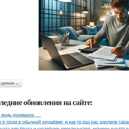
ь дальше →
ледние обновления на сайте:
я ведь понимала ….
 я тогда в обычной хрущёвке, и как-то раз нас одолели тара
ната для брата и сестрёнки: пространство, которое растёт в