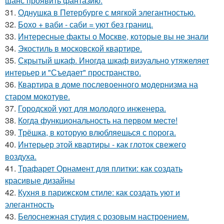
шанс проявить фантазию.
31.
Однушка в Петербурге с мягкой элегантностью.
32.
Бохо + ваби - саби = уют без границ.
33.
Интересные факты о Москве, которые вы не знали
34.
Экостиль в московской квартире.
35.
Скрытый шкаф. Иногда шкаф визуально утяжеляет
интерьер и "Съедает" пространство.
36.
Квартира в доме послевоенного модернизма на
старом мокотуве.
37.
Городской уют для молодого инженера.
38.
Когда функциональность на первом месте!
39.
Трёшка, в которую влюбляешься с порога.
40.
Интерьер этой квартиры - как глоток свежего
воздуха.
41.
Трафарет Орнамент для плитки: как создать
красивые дизайны
42.
Кухня в парижском стиле: как создать уют и
элегантность
43.
Белоснежная студия с розовым настроением.