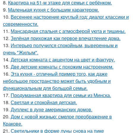
8.
Квартира на 51-м этаже для семьи с ребёнком.
9.
Маленькая кухня с большим характером.
10.
Весеннее настроение круглый год: диалог классики и
современности.
11.
Мансардная спальня с атмосферой уюта и тишины.
12.
Зелёная прихожая как первое впечатление дома.
13.
Интерьер получился спокойным, выверенным и
очень "Жилым".
14.
Детская комната с акцентом на цвет и фактуру.
15.
Две детские комнаты с похожим настроением.
16.
Эта кухня - отличный пример того, как даже
небольшое пространство может быть удобным и
функциональным для большой семьи.
17.
Продуманная квартира для семьи из Минска.
18.
Светлая и спокойная детская.
19.
Дуплекс в духе американских домов.
20.
Дом с новой жизнью: смелое преображение в
Кракове.
21.
Светильники в форме луны снова на пике