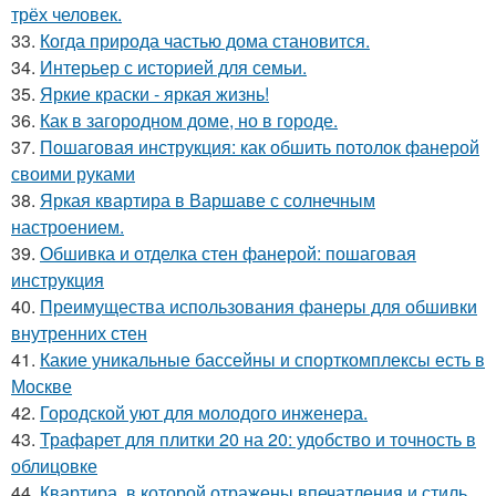
трёх человек.
33.
Когда природа частью дома становится.
34.
Интерьер с историей для семьи.
35.
Яркие краски - яркая жизнь!
36.
Как в загородном доме, но в городе.
37.
Пошаговая инструкция: как обшить потолок фанерой
своими руками
38.
Яркая квартира в Варшаве с солнечным
настроением.
39.
Обшивка и отделка стен фанерой: пошаговая
инструкция
40.
Преимущества использования фанеры для обшивки
внутренних стен
41.
Какие уникальные бассейны и спорткомплексы есть в
Москве
42.
Городской уют для молодого инженера.
43.
Трафарет для плитки 20 на 20: удобство и точность в
облицовке
44.
Квартира, в которой отражены впечатления и стиль