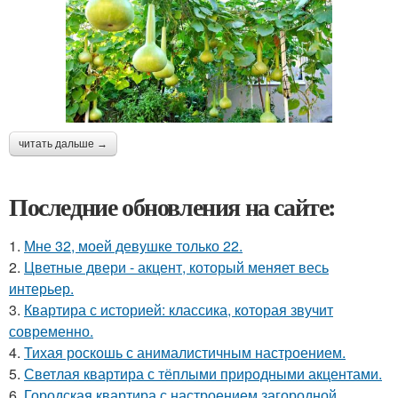
читать дальше →
Последние обновления на сайте:
1.
Мне 32, моей девушке только 22.
2.
Цветные двери - акцент, который меняет весь
интерьер.
3.
Квартира с историей: классика, которая звучит
современно.
4.
Тихая роскошь с анималистичным настроением.
5.
Светлая квартира с тёплыми природными акцентами.
6.
Городская квартира с настроением загородной