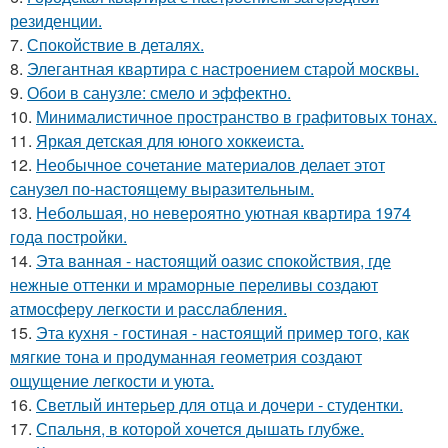
резиденции.
7.
Спокойствие в деталях.
8.
Элегантная квартира с настроением старой москвы.
9.
Обои в санузле: смело и эффектно.
10.
Минималистичное пространство в графитовых тонах.
11.
Яркая детская для юного хоккеиста.
12.
Необычное сочетание материалов делает этот
санузел по-настоящему выразительным.
13.
Небольшая, но невероятно уютная квартира 1974
года постройки.
14.
Эта ванная - настоящий оазис спокойствия, где
нежные оттенки и мраморные переливы создают
атмосферу легкости и расслабления.
15.
Эта кухня - гостиная - настоящий пример того, как
мягкие тона и продуманная геометрия создают
ощущение легкости и уюта.
16.
Светлый интерьер для отца и дочери - студентки.
17.
Спальня, в которой хочется дышать глубже.