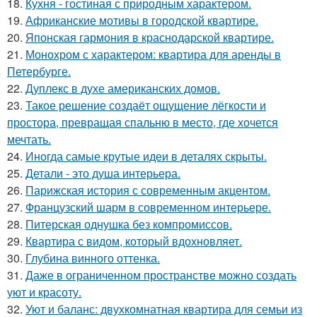
18.
Кухня - гостиная с природным характером.
19.
Африканские мотивы в городской квартире.
20.
Японская гармония в краснодарской квартире.
21.
Монохром с характером: квартира для аренды в
Петербурге.
22.
Дуплекс в духе американских домов.
23.
Такое решение создаёт ощущение лёгкости и
простора, превращая спальню в место, где хочется
мечтать.
24.
Иногда самые крутые идеи в деталях скрыты.
25.
Детали - это душа интерьера.
26.
Парижская история с современным акцентом.
27.
Французский шарм в современном интерьере.
28.
Питерская однушка без компромиссов.
29.
Квартира с видом, который вдохновляет.
30.
Глубина винного оттенка.
31.
Даже в ограниченном пространстве можно создать
уют и красоту.
32.
Уют и баланс: двухкомнатная квартира для семьи из