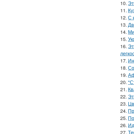
10.
Эт
11.
Ку
12.
С 
13.
Дв
14.
Ми
15.
Ую
16.
Эт
легкос
17.
Ин
18.
Со
19.
Аф
20.
"С
21.
Кв
22.
Эт
23.
Цв
24.
Пр
25.
По
26.
Ид
27.
Те