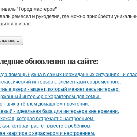
стиваль "Город мастеров"
валь ремесел и рукоделия, где можно приобрести уникальн
дится в июле.
ь дальше →
ледние обновления на сайте:
гда помощь нужна в самых неожиданных ситуациях - и спас
классический интерьер с элементами современного.
тные двери - акцент, который меняет весь интерьер.
ржанный интерьер с характером для семьи.
о - шик в тёплом домашнем прочтении.
евый - идеальная база для интерьера вне времени.
хожая, которая встречает с настроением.
ская, которая растёт вместе с ребёнком.
ая квартира с характером и настроением.