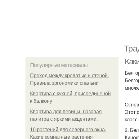
Тра
Как
Популярные материалы
Белго
Проход между кроватью и стеной.
Белго
Правила эргономики спальни
множе
Квартира с кухней, присоединеной
к балкону
Основ
Этот 
Квартира для певицы: базовая
класс
палитра с яркими акцентами.
2. Бе
10 растений для северного окна.
Киноф
Какие комнатные растения