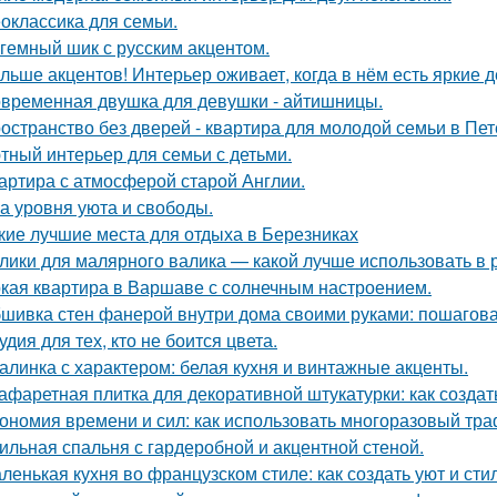
оклассика для семьи.
гемный шик с русским акцентом.
льше акцентов! Интерьер оживает, когда в нём есть яркие д
временная двушка для девушки - айтишницы.
остранство без дверей - квартира для молодой семьи в Пет
тный интерьер для семьи с детьми.
артира с атмосферой старой Англии.
а уровня уюта и свободы.
кие лучшие места для отдыха в Березниках
лики для малярного валика — какой лучше использовать в 
кая квартира в Варшаве с солнечным настроением.
шивка стен фанерой внутри дома своими руками: пошагова
удия для тех, кто не боится цвета.
алинка с характером: белая кухня и винтажные акценты.
афаретная плитка для декоративной штукатурки: как созда
ономия времени и сил: как использовать многоразовый тра
ильная спальня с гардеробной и акцентной стеной.
ленькая кухня во французском стиле: как создать уют и ст