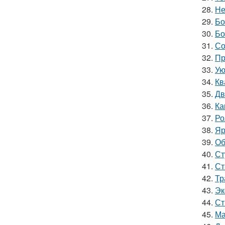
28.
Не
29.
Бо
30.
Бо
31.
Со
32.
Пр
33.
Ую
34.
Кв
35.
Дв
36.
Ка
37.
Ро
38.
Яр
39.
Об
40.
Ст
41.
Ст
42.
Тр
43.
Эк
44.
Ст
45.
Ма