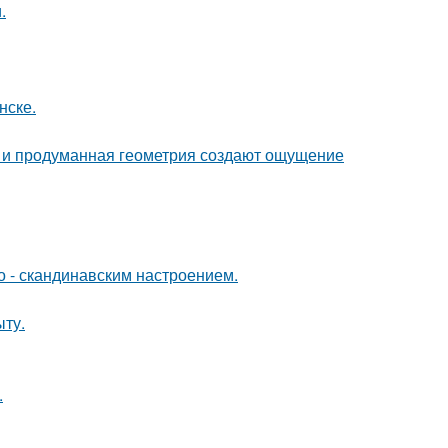
.
нске.
она и продуманная геометрия создают ощущение
о - скандинавским настроением.
ыту.
.