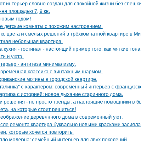
от интерьер словно создан для спокойной жизни без спешки
хня площадью 7, 9 кв.
новым годом!
е детские комнаты с похожим настроением.
кс цвета и смелых решений в трёхкомнатной квартире в Ми
тная небольшая квартира.
а кухня - гостиная - настоящий пример того, как мягкие т
ти и уюта.
терьер - антитеза минимализму.
временная классика с винтажным шармом.
риканские мотивы в городской квартире.
талинка" с характером: современный интерьер с французск
артира с историей: новое дыхание старинного дома.
и решения - не просто тренды, а настоящие помощники в б
ета, на которые стоит решиться!
еображение деревянного дома в современный уют.
сле ремонта квартира буквально новыми красками засияла
еи, которые хочется повторить.
пло модерна: семейный интерьер для двух поколений.