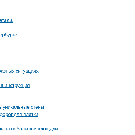
етали.
ербурге.
разных ситуациях
я инструкция
ть уникальные стены
фарет для плитки
иль на небольшой площади