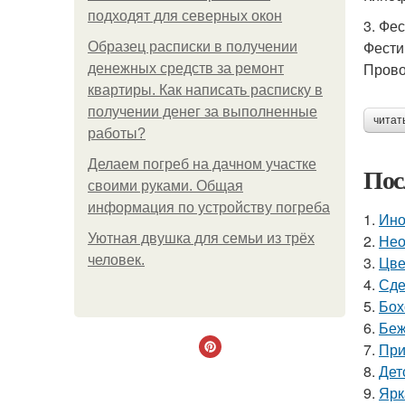
подходят для северных окон
3. Фе
Фести
Образец расписки в получении
Прово
денежных средств за ремонт
квартиры. Как написать расписку в
получении денег за выполненные
читат
работы?
Делаем погреб на дачном участке
Пос
своими руками. Общая
информация по устройству погреба
1.
Ино
Уютная двушка для семьи из трёх
2.
Нео
человек.
3.
Цве
4.
Сде
5.
Бох
6.
Беж
7.
При
8.
Дет
9.
Ярк