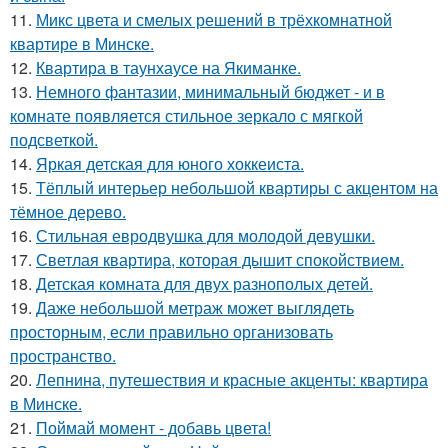
11.
Микс цвета и смелых решений в трёхкомнатной
квартире в Минске.
12.
Квартира в таунхаусе на Якиманке.
13.
Немного фантазии, минимальный бюджет - и в
комнате появляется стильное зеркало с мягкой
подсветкой.
14.
Яркая детская для юного хоккеиста.
15.
Тёплый интерьер небольшой квартиры с акцентом на
тёмное дерево.
16.
Стильная евродвушка для молодой девушки.
17.
Светлая квартира, которая дышит спокойствием.
18.
Детская комната для двух разнополых детей.
19.
Даже небольшой метраж может выглядеть
просторным, если правильно организовать
пространство.
20.
Лепнина, путешествия и красные акценты: квартира
в Минске.
21.
Поймай момент - добавь цвета!