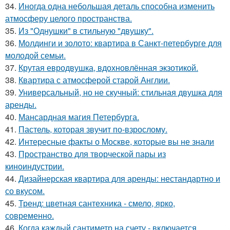
34.
Иногда одна небольшая деталь способна изменить
атмосферу целого пространства.
35.
Из "Однушки" в стильную "двушку".
36.
Молдинги и золото: квартира в Санкт-петербурге для
молодой семьи.
37.
Крутая евродвушка, вдохновлённая экзотикой.
38.
Квартира с атмосферой старой Англии.
39.
Универсальный, но не скучный: стильная двушка для
аренды.
40.
Мансардная магия Петербурга.
41.
Пастель, которая звучит по-взрослому.
42.
Интересные факты о Москве, которые вы не знали
43.
Пространство для творческой пары из
киноиндустрии.
44.
Дизайнерская квартира для аренды: нестандартно и
со вкусом.
45.
Тренд: цветная сантехника - смело, ярко,
современно.
46.
Когда каждый сантиметр на счету - включается