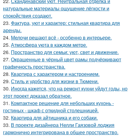
22.
Скандинавский уют. Нейтральная отделка и
натуральные материалы ощущение лёгкости и
спокойствия создают.
23.
Фактура, уют и характер: стильная квартира для
аренды.
24.
Мелочи решают всё - особенно в интерьере.
25.
Атмосфера уюта в каждом метре.
26.
Пространство для семьи: уют, свет и движение.
27.
Окрашенные в чёрный цвет рамы подчёркивают
графичность пространства.
28.
Квартира с характером и настроением.
29.
Стиль и удобство для жизни в Тюмени.
30.
Иногда кажется, что на ремонт кухни уйдут годы, но
этот проект доказал обратное.
31.
Компактное решение для небольших кухонь -
гостиных - шкаф с откидной столешницей.
32.
Квартира для айтишника и его собаки.
33.
В проекте дизайнера Нелли Гаязовой лоджия
гармонично интегрирована в общее пространство.