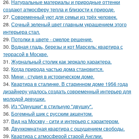
26.
Натуральные материалы и природные оттенки
создают атмосферу тепла и близости к природе.
27.
Современный уют для семьи из трёх человек.
28.
Сочный зеленый цвет главным украшением этого
интерьера стал.
29.
Потолки в цвете - смелое решение.
30.
Водная гладь, березы и кот Марсель: квартира с
террасой в Москве.
31.
Журнальный столик как зеркало характера.
32.
Когда природа частью дома становится.
33.
Мини - студия в историческом доме.
34.
Квартира в сталинке. В старинном доме 1956 года
дизайнеру удалось создать современный интерьер для
молодой девушки.
35.
Из "Однушки" в стильную "двушку".
36.
Богемный шик с русским акцентом.
37.
Вид на Москву - сити и интерьер с характером.
38.
Двухкомнатная квартира с ощущением свободы.
39.
Квартира с атмосферой старой Англии.