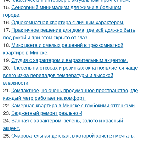
15.
Сенсорный минимализм для жизни в большом
городе.
16.
Однокомнатная квартира с личным характером.
17.
Практичное решение для дома, где всё должно быть
под рукой и при этом скрыто от глаз.
18.
Микс цвета и смелых решений в трёхкомнатной
квартире в Минске.
19.
Студия с характером и выразительным акцентом.
20.
Плесень на откосах и резинках окна появляется чаще
всего из-за перепадов температуры и высокой
влажности.
21.
Компактное, но очень продуманное пространство, где
каждый метр работает на комфорт.
22.
Камерная квартира в Минске с глубокими оттенками.
23.
Бюджетный ремонт реально -!
24.
Ванная с характером: зелень, золото и красный
акцент.
25.
Очаровательная детская, в которой хочется мечтать.