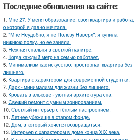
Последние обновления на сайте:
1.
Мне 27. У меня образование, своя квартира и работа,
о которой я давно мечтала.
2.
"Мне Неудобно, я не Полезу Наверх": я купила
нижнюю полку, но её заняли.
3.
Нежная спальня в светлой палитре.
4.
Когда каждый метр на семью работает.
5.
Минимализм как искусство: просторная квартира без
лишнего.
6.
Квартира с характером для современной студентки.
7.
Дарк - минимализм для жизни без лишнего.
8.
Кровать в алькове - уютная архитектура сна.
9.
Свежий ремонт с умным зонированием.
10.
Светлый интерьер с тёплым настроением.
11.
Летнее убежище в старом фонде.
12.
Дом, в который хочется возвращаться.
13.
Интерьер с характером в доме конца XIX века.
14.
Классический интерьер с актуальным прочтением.