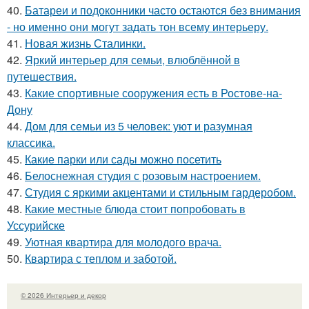
40.
Батареи и подоконники часто остаются без внимания
- но именно они могут задать тон всему интерьеру.
41.
Новая жизнь Сталинки.
42.
Яркий интерьер для семьи, влюблённой в
путешествия.
43.
Какие спортивные сооружения есть в Ростове-на-
Дону
44.
Дом для семьи из 5 человек: уют и разумная
классика.
45.
Какие парки или сады можно посетить
46.
Белоснежная студия с розовым настроением.
47.
Студия с яркими акцентами и стильным гардеробом.
48.
Какие местные блюда стоит попробовать в
Уссурийске
49.
Уютная квартира для молодого врача.
50.
Квартира с теплом и заботой.
© 2026 Интерьер и декор