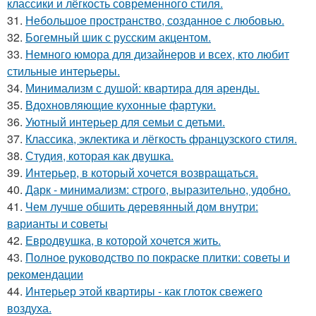
классики и лёгкость современного стиля.
31.
Небольшое пространство, созданное с любовью.
32.
Богемный шик с русским акцентом.
33.
Немного юмора для дизайнеров и всех, кто любит
стильные интерьеры.
34.
Минимализм с душой: квартира для аренды.
35.
Вдохновляющие кухонные фартуки.
36.
Уютный интерьер для семьи с детьми.
37.
Классика, эклектика и лёгкость французского стиля.
38.
Студия, которая как двушка.
39.
Интерьер, в который хочется возвращаться.
40.
Дарк - минимализм: строго, выразительно, удобно.
41.
Чем лучше обшить деревянный дом внутри:
варианты и советы
42.
Евродвушка, в которой хочется жить.
43.
Полное руководство по покраске плитки: советы и
рекомендации
44.
Интерьер этой квартиры - как глоток свежего
воздуха.