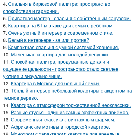
4.
Спальня в бирюзовой палитре: пространство
спокойствия и гармонии.
5.
Приватная мастер - спальня с собственным санузлом.
6.
Квартира на 51-м этаже для семьи с ребёнком.
7.
Очень уютный интерьер в современном стиле.
8.
Белый в интерьере - за или против?
9.
Компактная спальня с умной системой хранения.
10.
Маленькая квартира для молодой девушки.
11.
Спокойная палитра, продуманные детали и
ощущение цельности - пространство стало светлее,
уютнее и визуально чище.
12.
Квартира в Москве для большой семьи.
13.
Тёплый интерьер небольшой квартиры с акцентом на
тёмное дерево.
14.
Квартира с атмосферой торжественной неоклассики.
15.
Разные стулья - один из самых эффектных приёмов.
16.
Современная классика с винтажным шармом.
17.
Африканские мотивы в городской квартире.
18.
Монохром с характером: квартира для аренды в