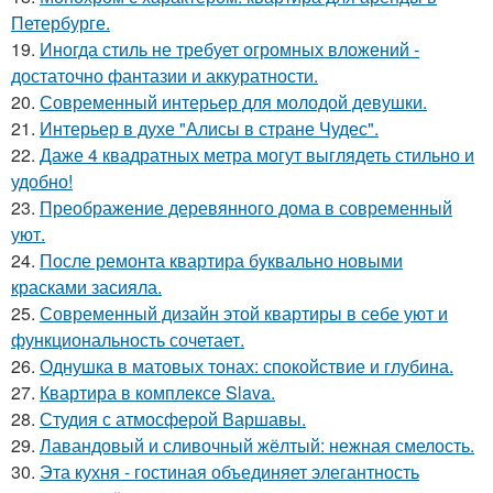
Петербурге.
19.
Иногда стиль не требует огромных вложений -
достаточно фантазии и аккуратности.
20.
Современный интерьер для молодой девушки.
21.
Интерьер в духе "Алисы в стране Чудес".
22.
Даже 4 квадратных метра могут выглядеть стильно и
удобно!
23.
Преображение деревянного дома в современный
уют.
24.
После ремонта квартира буквально новыми
красками засияла.
25.
Современный дизайн этой квартиры в себе уют и
функциональность сочетает.
26.
Однушка в матовых тонах: спокойствие и глубина.
27.
Квартира в комплексе Slava.
28.
Студия с атмосферой Варшавы.
29.
Лавандовый и сливочный жёлтый: нежная смелость.
30.
Эта кухня - гостиная объединяет элегантность