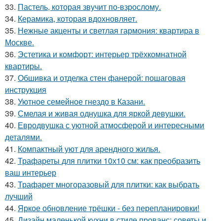
33.
Пастель, которая звучит по-взрослому.
34.
Керамика, которая вдохновляет.
35.
Нежные акценты и светлая гармония: квартира в
Москве.
36.
Эстетика и комфорт: интерьер трёхкомнатной
квартиры.
37.
Обшивка и отделка стен фанерой: пошаговая
инструкция
38.
Уютное семейное гнездо в Казани.
39.
Смелая и живая однушка для яркой девушки.
40.
Евродвушка с уютной атмосферой и интересными
деталями.
41.
Компактный уют для арендного жилья.
42.
Трафареты для плитки 10х10 см: как преобразить
ваш интерьер
43.
Трафарет многоразовый для плитки: как выбрать
лучший
44.
Яркое обновление трёшки - без перепланировки!
45.
Дизайн маленькой кухни в стиле прованс: советы и