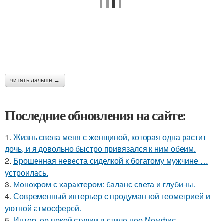
читать дальше →
Последние обновления на сайте:
1.
Жизнь свела меня с женщиной, которая одна растит
дочь, и я довольно быстро привязался к ним обеим.
2.
Брошенная невеста сиделкой к богатому мужчине …
устроилась.
3.
Монохром с характером: баланс света и глубины.
4.
Современный интерьер с продуманной геометрией и
уютной атмосферой.
5.
Интерьер яркой студии в стиле нео Мемфис.