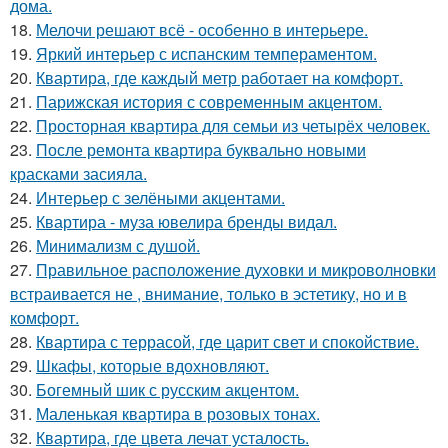
дома.
18.
Мелочи решают всё - особенно в интерьере.
19.
Яркий интерьер с испанским темпераментом.
20.
Квартира, где каждый метр работает на комфорт.
21.
Парижская история с современным акцентом.
22.
Просторная квартира для семьи из четырёх человек.
23.
После ремонта квартира буквально новыми
красками засияла.
24.
Интерьер с зелёными акцентами.
25.
Квартира - муза ювелира бренды видал.
26.
Минимализм с душой.
27.
Правильное расположение духовки и микроволновки
встраивается не , внимание, только в эстетику, но и в
комфорт.
28.
Квартира с террасой, где царит свет и спокойствие.
29.
Шкафы, которые вдохновляют.
30.
Богемный шик с русским акцентом.
31.
Маленькая квартира в розовых тонах.
32.
Квартира, где цвета лечат усталость.