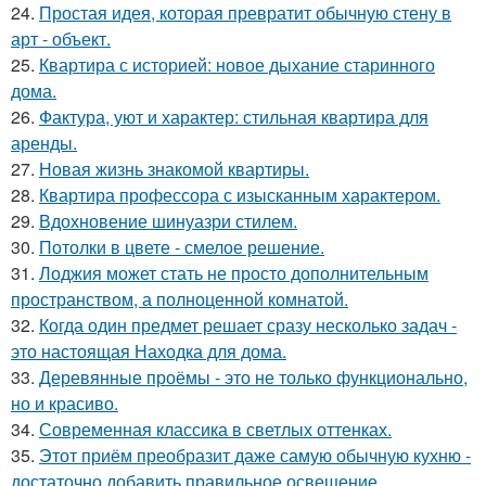
24.
Простая идея, которая превратит обычную стену в
арт - объект.
25.
Квартира с историей: новое дыхание старинного
дома.
26.
Фактура, уют и характер: стильная квартира для
аренды.
27.
Новая жизнь знакомой квартиры.
28.
Квартира профессора с изысканным характером.
29.
Вдохновение шинуазри стилем.
30.
Потолки в цвете - смелое решение.
31.
Лоджия может стать не просто дополнительным
пространством, а полноценной комнатой.
32.
Когда один предмет решает сразу несколько задач -
это настоящая Находка для дома.
33.
Деревянные проёмы - это не только функционально,
но и красиво.
34.
Современная классика в светлых оттенках.
35.
Этот приём преобразит даже самую обычную кухню -
достаточно добавить правильное освещение.