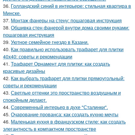
36.
Голландский синий в интерьере: стильная квартира в
Минске.
37.
Монтаж фанеры на стену: пошаговая инструкция
38.
Обшивка стен фанерой внутри дома своими руками:
пошаговая инструкция
39.
Уютное семейное гнездо в Казани.
40.
Как правильно использовать трафарет для плитки
40x40: советы и рекомендации
41.
Трафарет Орнамент для плитки: как создать
красивые дизайны
42.
Как выбрать трафарет для плитки прямоугольный:
советы и рекомендации
43.
Светлые оттенки это пространство воздушным и
спокойным делают.
44.
Современный интерьер в духе "Сталинки".
45.
Очарование прованса: как создать кухню мечты
46.
Маленькая кухня в французском стиле: как создать
элегантность в компактном пространстве