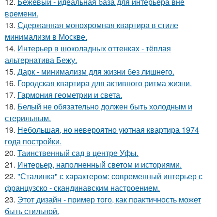
12.
Бежевый - идеальная база для интерьера вне
времени.
13.
Сдержанная монохромная квартира в стиле
минимализм в Москве.
14.
Интерьер в шоколадных оттенках - тёплая
альтернатива Бежу.
15.
Дарк - минимализм для жизни без лишнего.
16.
Городская квартира для активного ритма жизни.
17.
Гармония геометрии и света.
18.
Белый не обязательно должен быть холодным и
стерильным.
19.
Небольшая, но невероятно уютная квартира 1974
года постройки.
20.
Таинственный сад в центре Уфы.
21.
Интерьер, наполненный светом и историями.
22.
"Сталинка" с характером: современный интерьер с
французско - скандинавским настроением.
23.
Этот дизайн - пример того, как практичность может
быть стильной.