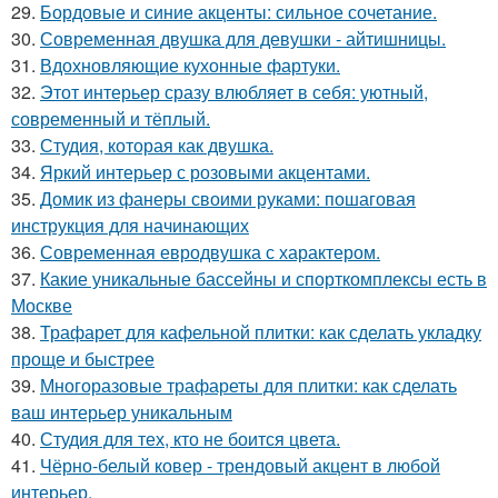
29.
Бордовые и синие акценты: сильное сочетание.
30.
Современная двушка для девушки - айтишницы.
31.
Вдохновляющие кухонные фартуки.
32.
Этот интерьер сразу влюбляет в себя: уютный,
современный и тёплый.
33.
Студия, которая как двушка.
34.
Яркий интерьер с розовыми акцентами.
35.
Домик из фанеры своими руками: пошаговая
инструкция для начинающих
36.
Современная евродвушка с характером.
37.
Какие уникальные бассейны и спорткомплексы есть в
Москве
38.
Трафарет для кафельной плитки: как сделать укладку
проще и быстрее
39.
Многоразовые трафареты для плитки: как сделать
ваш интерьер уникальным
40.
Студия для тех, кто не боится цвета.
41.
Чёрно-белый ковер - трендовый акцент в любой
интерьер.