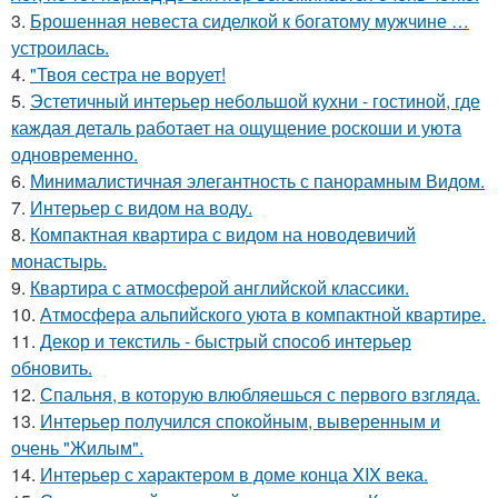
3.
Брошенная невеста сиделкой к богатому мужчине …
устроилась.
4.
"Твоя сестра не ворует!
5.
Эстетичный интерьер небольшой кухни - гостиной, где
каждая деталь работает на ощущение роскоши и уюта
одновременно.
6.
Минималистичная элегантность с панорамным Видом.
7.
Интерьер с видом на воду.
8.
Компактная квартира с видом на новодевичий
монастырь.
9.
Квартира с атмосферой английской классики.
10.
Атмосфера альпийского уюта в компактной квартире.
11.
Декор и текстиль - быстрый способ интерьер
обновить.
12.
Спальня, в которую влюбляешься с первого взгляда.
13.
Интерьер получился спокойным, выверенным и
очень "Жилым".
14.
Интерьер с характером в доме конца XIX века.