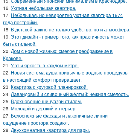
15.
Современный японский минимализм в Краснодаре.
16.
Уютная небольшая квартира.
17.
Небольшая, но невероятно уютная квартира 1974
года постройки.
18.
В детской важно не только удобство, но и атмосфера.
19.
Этот дизайн - пример того, как практичность может
быть стильной.
20.
Дом с новой жизнью: смелое преображение в
Кракове.
21.
Уют и яркость в каждом метре.
22.
Новая система душа привычные водные процедуры
в настоящий комфорт превращает.
23.
Квартира с круговой планировкой.
24.
Лавандовый и сливочный жёлтый: нежная смелость.
25.
Вдохновение шинуазри стилем.
26.
Молодой и дерзкий интерьер.
27.
Белоснежные фасады и лаконичные линии
ощущение простора создают.
28.
Двухкомнатная квартира для пары.