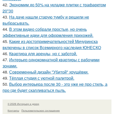
42.
Экономим до 50% на укладке плитки с трафаретом
20*30
43.
На даче нашли старую тумбу и решили не
выбрасывать.
44.
В этом видео собрали простые, но очень
эффективные идеи для оформления прихожей.
45.
Какие из достопримечательностей Мичуринска
включены в список Всемирного наследия ЮНЕСКО
46.
Квартира для аренды, но с заботой.
47.
Интерьер однокомнатной квартиры с рабочими
зонами.
48.
Современный дизайн "Убитой" хрущёвки.
49.
Тёплая студия с уютной палитрой.
50.
Выбор интерьера после 30 - это уже не про стиль, а
про где будет скапливаться пыль.
© 2026 Интерьер и декор
Контакты
Пользовательское соглашение