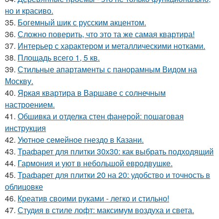
но и красиво.
35.
Богемный шик с русским акцентом.
36.
Сложно поверить, что это та же самая квартира!
37.
Интерьер с характером и металлическими нотками.
38.
Площадь всего 1, 5 кв.
39.
Стильные апартаменты с панорамным Видом на
Москву.
40.
Яркая квартира в Варшаве с солнечным
настроением.
41.
Обшивка и отделка стен фанерой: пошаговая
инструкция
42.
Уютное семейное гнездо в Казани.
43.
Трафарет для плитки 30х30: как выбрать подходящий
44.
Гармония и уют в небольшой евродвушке.
45.
Трафарет для плитки 20 на 20: удобство и точность в
облицовке
46.
Креатив своими руками - легко и стильно!
47.
Студия в стиле лофт: максимум воздуха и света.