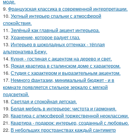
моде.
9.
Французская классика в современной интерпретации.
10.
Уютный интерьер спальни с атмосферой
спокойствия.
11.
Зелёный как главный акцент интерьера.
12.
Хранение, которое радует глаз.
13.
Интерьер в шоколадных оттенках - тёплая
альтернатива Бежу.
14.
Кухня - гостиная с акцентом на дерево и свет.
15.
Яркая квартира в сталинском доме с характером.
16.
Студия с характером и выразительным акцентом.
17.
Немного фантазии, минимальный бюджет - и в
комнате появляется стильное зеркало с мягкой
подсветкой.
18.
Светлая и спокойная детская.
19.
Белая мебель в интерьере: чистота и гармония.
20.
Квартира с атмосферой торжественной неоклассики.
21.
Квартира - подарок: интерьер, созданный с любовью.
22.
В небольших пространствах каждый сантиметр