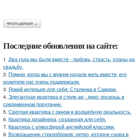
читать дальше →
Последние обновления на сайте:
1.
Два года мы были вместе - любовь, страсть, планы на
свадьбу.
2.
Помню, когда мы с мужем начали жить вместе, его
родители нас очень поддержали.
3.
Яркий интерьер для себя: Сталинка в Самаре.
4.
Элегантная квартира в стиле ар - деко: роскошь в
современном прочтении.
5.
Светлая квартира с окном в волшебную реальность.
6.
Квартира дизайнера, созданная для себя.
7.
Квартира с атмосферой английской классики.
8.
Возвращение стеклоблоков: ретро, которое снова в