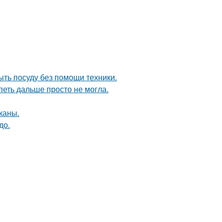
ыть посуду без помощи техники.
петь дальше просто не могла.
каны.
до.