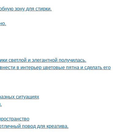
бную зону для стирки.
но.
ки светлой и элегантной получилась.
нести в интерьер цветовые пятна и сделать его
разных ситуациях
.
 пространство
 отличный повод для креатива.