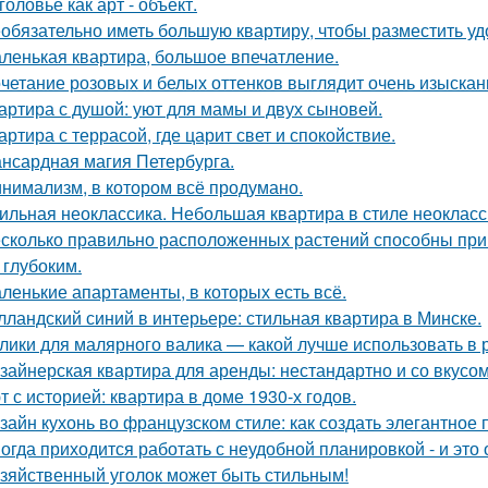
головье как арт - объект.
обязательно иметь большую квартиру, чтобы разместить удо
ленькая квартира, большое впечатление.
четание розовых и белых оттенков выглядит очень изыскан
артира с душой: уют для мамы и двух сыновей.
артира с террасой, где царит свет и спокойствие.
нсардная магия Петербурга.
нимализм, в котором всё продумано.
ильная неоклассика. Небольшая квартира в стиле неокласси
сколько правильно расположенных растений способны прив
 глубоким.
ленькие апартаменты, в которых есть всё.
лландский синий в интерьере: стильная квартира в Минске.
лики для малярного валика — какой лучше использовать в 
зайнерская квартира для аренды: нестандартно и со вкусом
т с историей: квартира в доме 1930-х годов.
зайн кухонь во французском стиле: как создать элегантное
огда приходится работать с неудобной планировкой - и это
зяйственный уголок может быть стильным!