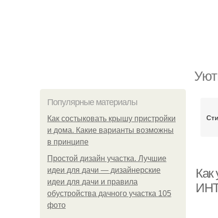
Уют
Популярные материалы
Сти
Как состыковать крышу пристройки
и дома. Какие варианты возможны
в принципе
Простой дизайн участка. Лучшие
идеи для дачи — дизайнерские
Как
идеи для дачи и правила
ИН
обустройства дачного участка 105
фото