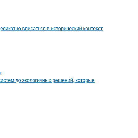
еликатно вписаться в исторический контекст
т.
систем до экологичных решений, которые