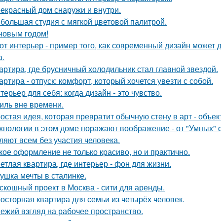
екрасный дом снаружи и внутри.
большая студия с мягкой цветовой палитрой.
новым годом!
от интерьер - пример того, как современный дизайн может д
а.
артира, где брусничный холодильник стал главной звездой.
артира - отпуск: комфорт, который хочется увезти с собой.
терьер для себя: когда дизайн - это чувство.
иль вне времени.
остая идея, которая превратит обычную стену в арт - объек
хнологии в этом доме поражают воображение - от "Умных" 
ляют всем без участия человека.
кое оформление не только красиво, но и практично.
етлая квартира, где интерьер - фон для жизни.
ушка мечты в сталинке.
скошный проект в Москва - сити для аренды.
осторная квартира для семьи из четырёх человек.
ежий взгляд на рабочее пространство.