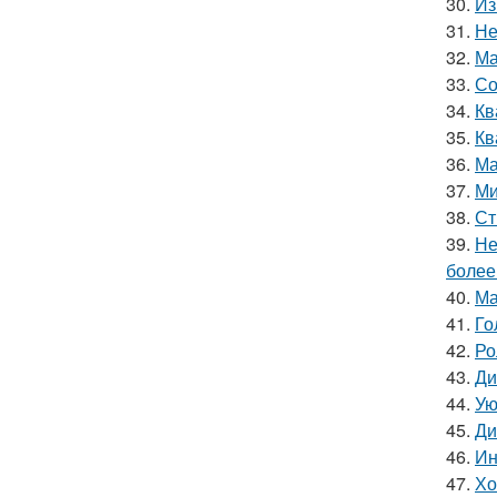
30.
Из
31.
Не
32.
Ма
33.
Со
34.
Кв
35.
Кв
36.
Ма
37.
Ми
38.
Ст
39.
Не
более
40.
Ма
41.
Го
42.
Ро
43.
Ди
44.
Ую
45.
Ди
46.
Ин
47.
Хо