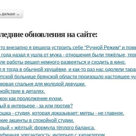
ь дальше →
ледние обновления на сайте:
-то внезапно я решила устроить себе "Ручной Режим" и пом
 года назад я ушла от мужа - отношения были тяжёлые, тер
ле работы решил немного развеяться и сходить в кино.
 я тогда в обычной хрущёвке, и как-то раз нас одолели тара
етской больнице брянской области произошло настоящее чу
мовая спальня для молодой девушки.
койствие в деталях.
кон как продолжение кухни.
ый в интерьере - за или против?
ошка - студия, которая доказывает: метры - не главное.
кие акценты в спокойной студии.
рый + жёлтый: формула тёплого баланса.
афичная элегантность: интерьер с характером.