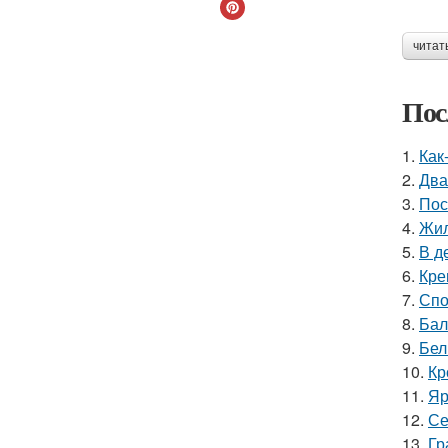
читат
Пос
1.
Как
2.
Два
3.
Пос
4.
Жил
5.
В д
6.
Кре
7.
Спо
8.
Бал
9.
Бел
10.
Кр
11.
Яр
12.
Се
13.
Гр