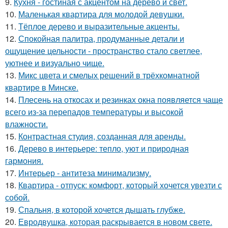
9.
Кухня - гостиная с акцентом на дерево и свет.
10.
Маленькая квартира для молодой девушки.
11.
Тёплое дерево и выразительные акценты.
12.
Спокойная палитра, продуманные детали и
ощущение цельности - пространство стало светлее,
уютнее и визуально чище.
13.
Микс цвета и смелых решений в трёхкомнатной
квартире в Минске.
14.
Плесень на откосах и резинках окна появляется чаще
всего из-за перепадов температуры и высокой
влажности.
15.
Контрастная студия, созданная для аренды.
16.
Дерево в интерьере: тепло, уют и природная
гармония.
17.
Интерьер - антитеза минимализму.
18.
Квартира - отпуск: комфорт, который хочется увезти с
собой.
19.
Спальня, в которой хочется дышать глубже.
20.
Евродвушка, которая раскрывается в новом свете.