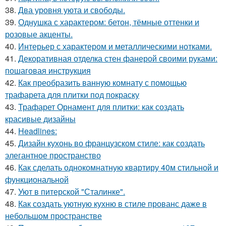
38.
Два уровня уюта и свободы.
39.
Однушка с характером: бетон, тёмные оттенки и
розовые акценты.
40.
Интерьер с характером и металлическими нотками.
41.
Декоративная отделка стен фанерой своими руками:
пошаговая инструкция
42.
Как преобразить ванную комнату с помощью
трафарета для плитки под покраску
43.
Трафарет Орнамент для плитки: как создать
красивые дизайны
44.
Headlines:
45.
Дизайн кухонь во французском стиле: как создать
элегантное пространство
46.
Как сделать однокомнатную квартиру 40м стильной и
функциональной
47.
Уют в питерской "Сталинке".
48.
Как создать уютную кухню в стиле прованс даже в
небольшом пространстве