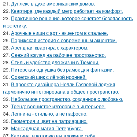
21.
Дуплекс в духе американских домов.
22.
Квартира, где каждый метр работает на комфорт.
23.
Практичное решение, которое сочетает безопасность
и эстетику.
24.
Арочные ниши с арт - акцентом в спальне.
25.
Парижская история с современным акцентом.
26.
Арендная квартира с характером.
27.
Свежий взгляд на рабочее пространство.
28.
Стиль и удобство для жизни в Тюмени.
29.
Питерская однушка без рамок для фантазии.
30.
Советский шик с лёгкой иронией.
31.
В проекте дизайнера Нелли Гаязовой лоджия
гармонично интегрирована в общее пространство.
32.
Небольшое пространство, созданное с любовью.
33.
Тренд: волнистое изголовье в интерьере.
34.
Лепнина - стильно, а не пафосно.
35.
Геометрия и цвет на патриарших.
36.
Мансардная магия Петербурга.
37.
Картина, в которую вы вложили себя.