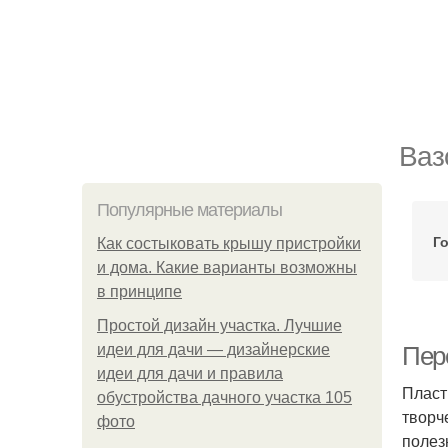
Ваз
Популярные материалы
Г
Как состыковать крышу пристройки
и дома. Какие варианты возможны
в принципе
Простой дизайн участка. Лучшие
идеи для дачи — дизайнерские
Пер
идеи для дачи и правила
Пласт
обустройства дачного участка 105
творч
фото
полез