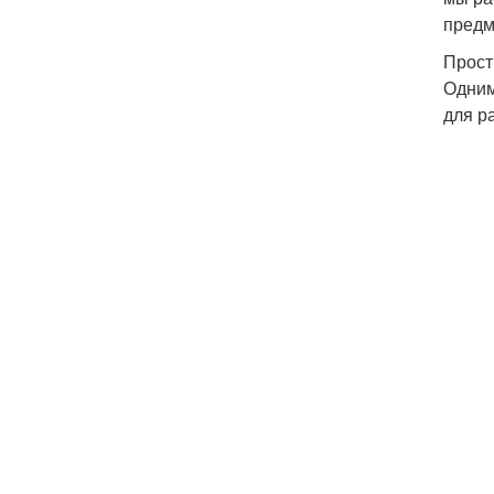
предм
Прост
Одним
для р