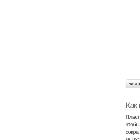
читат
Как
Пласт
чтобы
сокра
мы ра