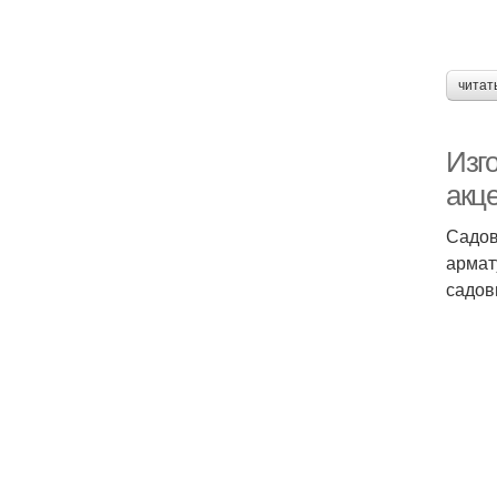
читат
Изг
акце
Садов
армат
садов