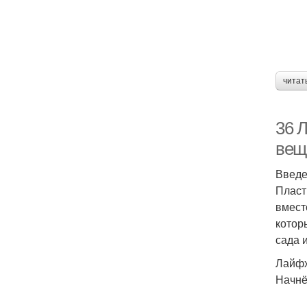
читат
36 
вещ
Введ
Пласт
вмест
котор
сада 
Лайфх
Начнё