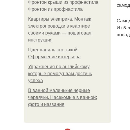
Фронтон крыши из профнастила.
самод
Фронтон из профнастила
Квартиры электрика. Монтаж
Самод
электропроводки в квартире
Из 5-
своими руками — пошаговая
понад
инструкция
Цвет ваниль это, какой.
Оформление интерьера
Упражнения по английскому,
которые помогут вам достичь
успеха
В ванной маленькие черные
червячки. Насекомые в ванной:
фото и названия