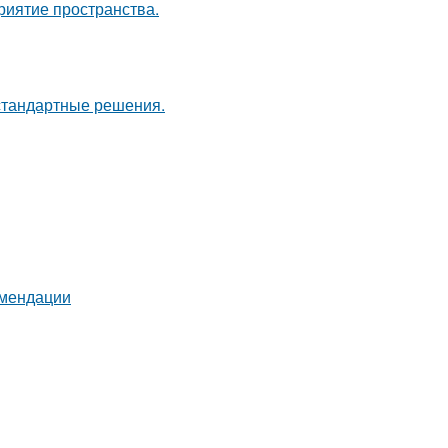
риятие пространства.
естандартные решения.
омендации