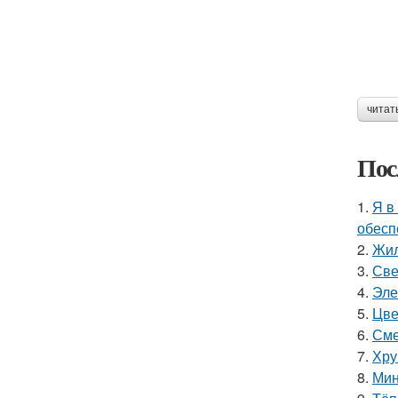
читат
Пос
1.
Я в
обесп
2.
Жил
3.
Све
4.
Эле
5.
Цве
6.
Сме
7.
Хру
8.
Мин