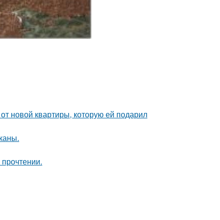
и от новой квартиры, которую ей подарил
каны.
 прочтении.