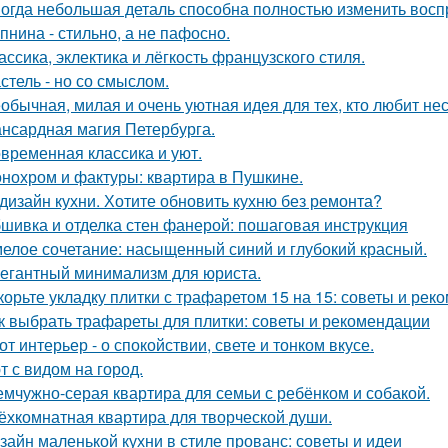
огда небольшая деталь способна полностью изменить восп
пнина - стильно, а не пафосно.
ассика, эклектика и лёгкость французского стиля.
стель - но со смыслом.
обычная, милая и очень уютная идея для тех, кто любит н
нсардная магия Петербурга.
временная классика и уют.
нохром и фактуры: квартира в Пушкине.
дизайн кухни. Хотите обновить кухню без ремонта?
шивка и отделка стен фанерой: пошаговая инструкция
елое сочетание: насыщенный синий и глубокий красный.
егантный минимализм для юриста.
корьте укладку плитки с трафаретом 15 на 15: советы и рек
к выбрать трафареты для плитки: советы и рекомендации
от интерьер - о спокойствии, свете и тонком вкусе.
т с видом на город.
мчужно-серая квартира для семьи с ребёнком и собакой.
ёхкомнатная квартира для творческой души.
зайн маленькой кухни в стиле прованс: советы и идеи