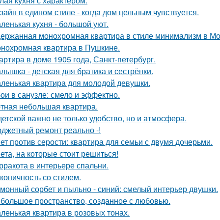
лая кухня с характером.
зайн в едином стиле - когда дом цельным чувствуется.
ленькая кухня - большой уют.
ержанная монохромная квартира в стиле минимализм в Мо
нохромная квартира в Пушкине.
артира в доме 1905 года, Санкт-петербург.
лышка - детская для братика и сестрёнки.
ленькая квартира для молодой девушки.
ои в санузле: смело и эффектно.
тная небольшая квартира.
детской важно не только удобство, но и атмосфера.
джетный ремонт реально -!
ет против серости: квартира для семьи с двумя дочерьми.
ета, на которые стоит решиться!
рракота в интерьере спальни.
коничность со стилем.
монный сорбет и пыльно - синий: смелый интерьер двушки.
большое пространство, созданное с любовью.
ленькая квартира в розовых тонах.