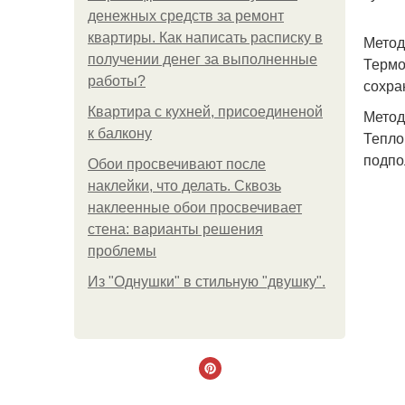
денежных средств за ремонт
квартиры. Как написать расписку в
Метод
получении денег за выполненные
Термо
работы?
сохра
Квартира с кухней, присоединеной
Метод
к балкону
Тепло
подпо
Обои просвечивают после
наклейки, что делать. Сквозь
наклеенные обои просвечивает
стена: варианты решения
проблемы
Из "Однушки" в стильную "двушку".