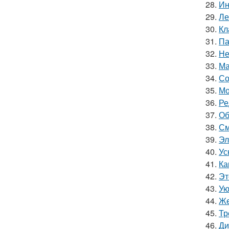
28.
Ин
29.
Ле
30.
Кл
31.
Па
32.
Не
33.
Ма
34.
Со
35.
Мо
36.
Ре
37.
Об
38.
См
39.
Эл
40.
Ус
41.
Ка
42.
Эт
43.
Ую
44.
Же
45.
Тр
46.
Ди