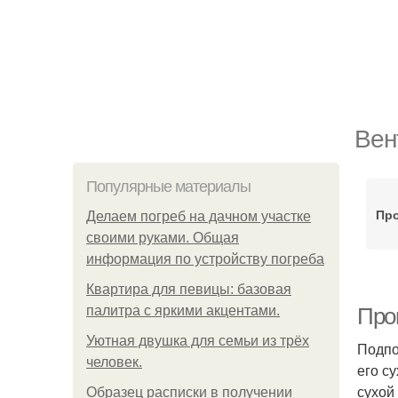
Вен
Популярные материалы
Про
Делаем погреб на дачном участке
своими руками. Общая
информация по устройству погреба
Квартира для певицы: базовая
палитра с яркими акцентами.
Про
Уютная двушка для семьи из трёх
Подпо
человек.
его с
сухой
Образец расписки в получении