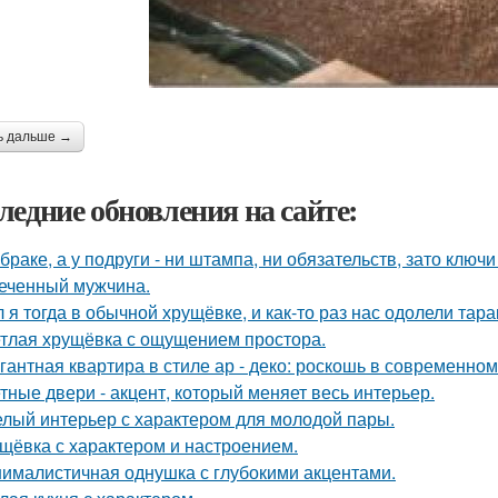
ь дальше →
ледние обновления на сайте:
 браке, а у подруги - ни штампа, ни обязательств, зато ключ
еченный мужчина.
 я тогда в обычной хрущёвке, и как-то раз нас одолели тара
тлая хрущёвка с ощущением простора.
гантная квартира в стиле ар - деко: роскошь в современном
тные двери - акцент, который меняет весь интерьер.
лый интерьер с характером для молодой пары.
щёвка с характером и настроением.
ималистичная однушка с глубокими акцентами.