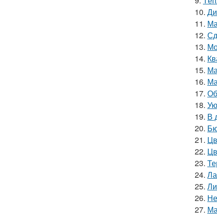
9.
Тёп
10.
Ди
11.
Ма
12.
Сд
13.
Мо
14.
Кв
15.
Ма
16.
Ма
17.
Об
18.
Ую
19.
В 
20.
Бю
21.
Цв
22.
Цв
23.
Те
24.
Ла
25.
Ли
26.
Не
27.
Ма