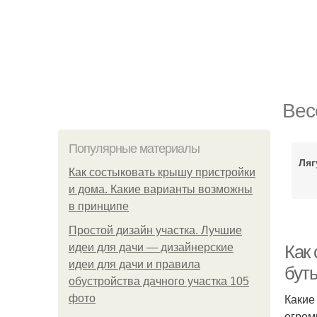
Вес
Популярные материалы
Ляг
Как состыковать крышу пристройки
и дома. Какие варианты возможны
в принципе
Простой дизайн участка. Лучшие
идеи для дачи — дизайнерские
Как 
идеи для дачи и правила
бут
обустройства дачного участка 105
Какие
фото
огром