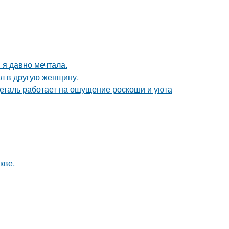
 я давно мечтала.
ал в другую женщину.
деталь работает на ощущение роскоши и уюта
кве.