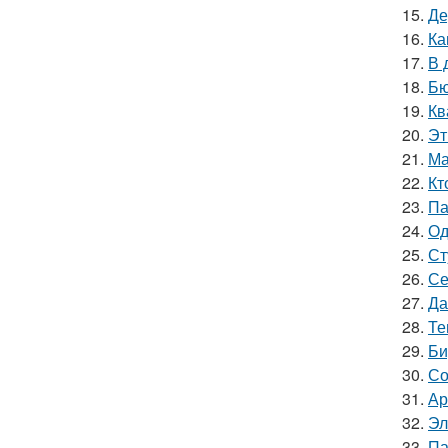
15.
Де
16.
Ка
17.
В 
18.
Бю
19.
Кв
20.
Эт
21.
Ма
22.
Кт
23.
Па
24.
Од
25.
Ст
26.
Се
27.
Да
28.
Те
29.
Би
30.
Со
31.
Ар
32.
Эл
33.
Па