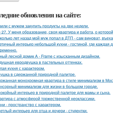
ледние обновления на сайте:
или с мужем закупить продукты на две недели.
 27. У меня образование, своя квартира и работа, о которой
колько лет назад мой муж попал в ДТП - сам виноват, въех
етичный интерьер небольшой кухни - гостиной, где каждая 
ременно.
ный лесной домик A - Frame с изысканным дизайном.
душная евродвушка в пастельных оттенках.
лая кухня с характером.
ушка в сдержанной природной палитре.
ржанная монохромная квартира в стиле минимализм в Мос
нсорный минимализм для жизни в большом городе.
окойный интерьер в природной палитре для мамы и сына.
артира с атмосферой торжественной неоклассики.
ни - пространство с характером.
етлый интерьер для отца и дочери - студентки.