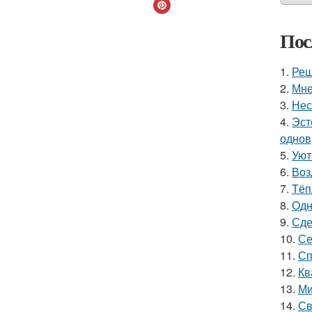
Пос
1.
Реш
2.
Мне
3.
Нес
4.
Эст
однов
5.
Уют
6.
Воз
7.
Тёп
8.
Одн
9.
Сде
10.
Се
11.
Сп
12.
Кв
13.
Ми
14.
Св