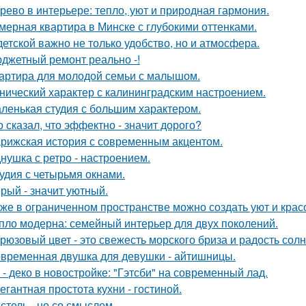
рево в интерьере: тепло, уют и природная гармония.
мерная квартира в Минске с глубокими оттенками.
детской важно не только удобство, но и атмосфера.
джетный ремонт реально -!
артира для молодой семьи с малышом.
нический характер с калининградским настроением.
ленькая студия с большим характером.
о сказал, что эффектно - значит дорого?
рижская история с современным акцентом.
нушка с ретро - настроением.
удия с четырьмя окнами.
рый - значит уютный.
же в ограниченном пространстве можно создать уют и красо
пло модерна: семейный интерьер для двух поколений.
рюзовый цвет - это свежесть морского бриза и радость солн
временная двушка для девушки - айтишницы.
 - деко в новостройке: "Гэтсби" на современный лад.
егантная простота кухни - гостиной.
стель - но со смыслом.