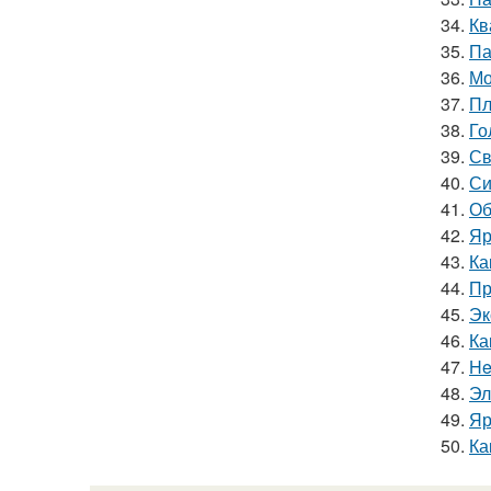
34.
Кв
35.
Па
36.
Мо
37.
Пл
38.
Го
39.
Св
40.
Си
41.
Об
42.
Яр
43.
Ка
44.
Пр
45.
Эк
46.
Ка
47.
He
48.
Эл
49.
Яр
50.
Ка