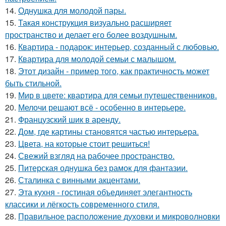
14.
Однушка для молодой пары.
15.
Такая конструкция визуально расширяет
пространство и делает его более воздушным.
16.
Квартира - подарок: интерьер, созданный с любовью.
17.
Квартира для молодой семьи с малышом.
18.
Этот дизайн - пример того, как практичность может
быть стильной.
19.
Мир в цвете: квартира для семьи путешественников.
20.
Мелочи решают всё - особенно в интерьере.
21.
Французский шик в аренду.
22.
Дом, где картины становятся частью интерьера.
23.
Цвета, на которые стоит решиться!
24.
Свежий взгляд на рабочее пространство.
25.
Питерская однушка без рамок для фантазии.
26.
Сталинка с винными акцентами.
27.
Эта кухня - гостиная объединяет элегантность
классики и лёгкость современного стиля.
28.
Правильное расположение духовки и микроволновки