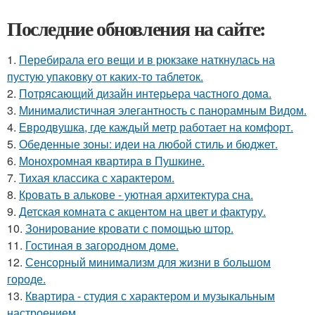
Последние обновления на сайте:
1.
Перебирала его вещи и в рюкзаке наткнулась на
пустую упаковку от каких-то таблеток.
2.
Потрясающий дизайн интерьера частного дома.
3.
Минималистичная элегантность с панорамным Видом.
4.
Евродвушка, где каждый метр работает на комфорт.
5.
Обеденные зоны: идеи на любой стиль и бюджет.
6.
Монохромная квартира в Пушкине.
7.
Тихая классика с характером.
8.
Кровать в алькове - уютная архитектура сна.
9.
Детская комната с акцентом на цвет и фактуру.
10.
Зонирование кровати с помощью штор.
11.
Гостиная в загородном доме.
12.
Сенсорный минимализм для жизни в большом
городе.
13.
Квартира - студия с характером и музыкальным
настроением.