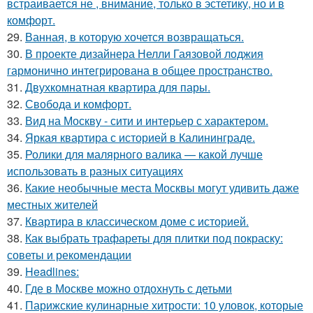
встраивается не , внимание, только в эстетику, но и в
комфорт.
29.
Ванная, в которую хочется возвращаться.
30.
В проекте дизайнера Нелли Гаязовой лоджия
гармонично интегрирована в общее пространство.
31.
Двухкомнатная квартира для пары.
32.
Свобода и комфорт.
33.
Вид на Москву - сити и интерьер с характером.
34.
Яркая квартира с историей в Калининграде.
35.
Ролики для малярного валика — какой лучше
использовать в разных ситуациях
36.
Какие необычные места Москвы могут удивить даже
местных жителей
37.
Квартира в классическом доме с историей.
38.
Как выбрать трафареты для плитки под покраску:
советы и рекомендации
39.
Headlines:
40.
Где в Москве можно отдохнуть с детьми
41.
Парижские кулинарные хитрости: 10 уловок, которые