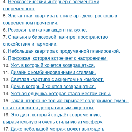
4.
Неоклассический интерьер с элементами
современного.
5.
Элегантная квартира в стиле ар - деко: роскошь в
современном прочтении.
6.
Розовая плитка как акцент на кухне.
7.
Спальня в бирюзовой палитре: пространство
спокойствия и гармонии.
8.
Небольшая квартира с продуманной планировкой.
9.
Прихожая, которая встречает с настроением.
10.
Уют, в который хочется возвращаться.
11.
Дизайн с комбинированными стилями.
12.
Светлая квартира с акцентом на комфорт.
13.
Дом, в который хочется возвращаться.
14.
Уютная однушка, которая стала местом силы.
15.
Такая шторка не только скрывает содержимое тумбы,
но и становится декоративным акцентом.
16.
Это дуэт, который создаёт современную,
выразительную и очень стильную атмосферу.
17.
Даже небольшой метраж может выглядеть