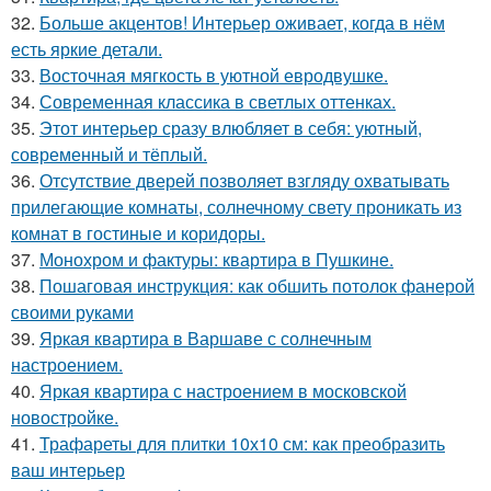
32.
Больше акцентов! Интерьер оживает, когда в нём
есть яркие детали.
33.
Восточная мягкость в уютной евродвушке.
34.
Современная классика в светлых оттенках.
35.
Этот интерьер сразу влюбляет в себя: уютный,
современный и тёплый.
36.
Отсутствие дверей позволяет взгляду охватывать
прилегающие комнаты, солнечному свету проникать из
комнат в гостиные и коридоры.
37.
Монохром и фактуры: квартира в Пушкине.
38.
Пошаговая инструкция: как обшить потолок фанерой
своими руками
39.
Яркая квартира в Варшаве с солнечным
настроением.
40.
Яркая квартира с настроением в московской
новостройке.
41.
Трафареты для плитки 10х10 см: как преобразить
ваш интерьер