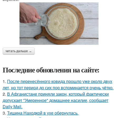
читать дальше →
Последние обновления на сайте:
1.
После перенесённого ковида прошло уже около двух
лет, но тот период до сих пор вспоминается очень чётко.
2.
В Афганистане приняли закон, который фактически
допускает "Умеренное" домашнее насилие, сообщает
Daily Mail.
3.
Тишина Находкой в ухе обернулась.