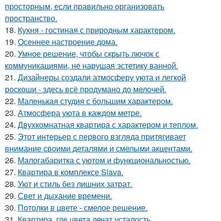
просторным, если правильно организовать
пространство.
18.
Кухня - гостиная с природным характером.
19.
Осеннее настроение дома.
20.
Умное решение, чтобы скрыть лючок с
коммуникациями, не нарушая эстетику ванной.
21.
Дизайнеры создали атмосферу уюта и легкой
роскоши - здесь всё продумано до мелочей.
22.
Маленькая студия с большим характером.
23.
Атмосфера уюта в каждом метре.
24.
Двухкомнатная квартира с характером и теплом.
25.
Этот интерьер с первого взгляда притягивает
внимание своими деталями и смелыми акцентами.
26.
Малогабаритка с уютом и функциональностью.
27.
Квартира в комплексе Slava.
28.
Уют и стиль без лишних затрат.
29.
Свет и дыхание времени.
30.
Потолки в цвете - смелое решение.
31.
Квартира, где цвета лечат усталость.