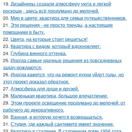
19.
Дизайнеры создали атмосферу уюта и легкой
роскоши - здесь всё продумано до мелочей.
20.
Мир в цвете: квартира для семьи путешественников.
21.
Эти решения - не просто тренды, а настоящие
помощники в быту.
22.
Цвета, на которые стоит решиться!
23.
Квартира с видом, который вдохновляет.
24.
Глубина винного оттенка.
25.
Иногда самые удачные решения из повседневных
задач рождаются.
26.
Иногда кажется, что на ремонт кухни уйдут годы, но
этот проект доказал обратное.
27.
Атмосфера для души и друзей.
28.
Маленькая квартира, большое впечатление.
29.
Этом проекте освещение продумано до мелочей: от
рабочего до декоративного.
30.
Ванная, в которую хочется возвращаться.
31.
Студия, где каждый сантиметр имеет значение.
32.
Квартира в сталинке. В старинном доме 1956 года