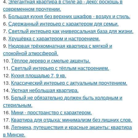
4.
Элегантная квартира в стиле ар - деко: роскошь в
современном прочтении.
5.
Большая кухня без верхних шкафов - воздух и стиль.
6.
Сдержанный интерьер с характером для семьи.
7.
Светлый интерьер как универсальная база для жизни.
8.
Хрущёвка с характером и настроением.
9.
Нюдовая трёхкомнатная квартира с мягкой и
спокойной атмосферой.
10.
Тёплое дерево и смелые акценты.
11.
Светлый интерьер с тёплым настроением.
12.
Кухня площадью 7, 9 кв.
13.
Классический интерьер с актуальным прочтением.
14.
Уютная небольшая квартира.
15.
Белый не обязательно должен быть холодным и
стерильным.
16.
Мини - пространство с характером.
17.
Квартира для отдыха: минимализм без лишних слов.
18.
Лепнина, путешествия и красные акценты: квартира
в Минске.