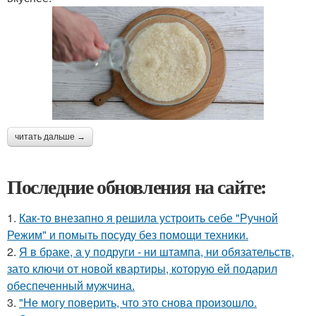
читать дальше →
Последние обновления на сайте:
1.
Как-то внезапно я решила устроить себе "Ручной
Режим" и помыть посуду без помощи техники.
2.
Я в браке, а у подруги - ни штампа, ни обязательств,
зато ключи от новой квартиры, которую ей подарил
обеспеченный мужчина.
3.
"Не могу поверить, что это снова произошло.