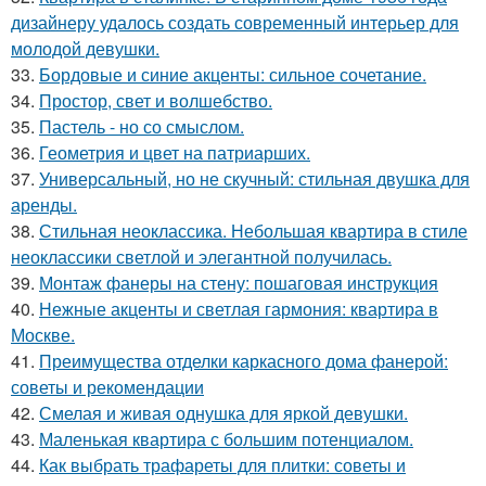
дизайнеру удалось создать современный интерьер для
молодой девушки.
33.
Бордовые и синие акценты: сильное сочетание.
34.
Простор, свет и волшебство.
35.
Пастель - но со смыслом.
36.
Геометрия и цвет на патриарших.
37.
Универсальный, но не скучный: стильная двушка для
аренды.
38.
Стильная неоклассика. Небольшая квартира в стиле
неоклассики светлой и элегантной получилась.
39.
Монтаж фанеры на стену: пошаговая инструкция
40.
Нежные акценты и светлая гармония: квартира в
Москве.
41.
Преимущества отделки каркасного дома фанерой:
советы и рекомендации
42.
Смелая и живая однушка для яркой девушки.
43.
Маленькая квартира с большим потенциалом.
44.
Как выбрать трафареты для плитки: советы и