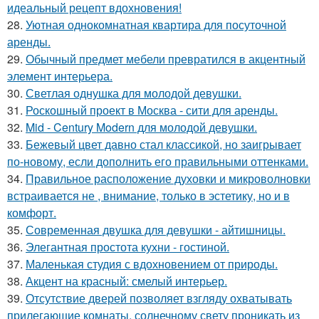
идеальный рецепт вдохновения!
28.
Уютная однокомнатная квартира для посуточной
аренды.
29.
Обычный предмет мебели превратился в акцентный
элемент интерьера.
30.
Светлая однушка для молодой девушки.
31.
Роскошный проект в Москва - сити для аренды.
32.
Mid - Century Modern для молодой девушки.
33.
Бежевый цвет давно стал классикой, но заигрывает
по-новому, если дополнить его правильными оттенками.
34.
Правильное расположение духовки и микроволновки
встраивается не , внимание, только в эстетику, но и в
комфорт.
35.
Современная двушка для девушки - айтишницы.
36.
Элегантная простота кухни - гостиной.
37.
Маленькая студия с вдохновением от природы.
38.
Акцент на красный: смелый интерьер.
39.
Отсутствие дверей позволяет взгляду охватывать
прилегающие комнаты, солнечному свету проникать из