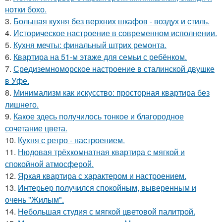
нотки бохо.
3.
Большая кухня без верхних шкафов - воздух и стиль.
4.
Историческое настроение в современном исполнении.
5.
Кухня мечты: финальный штрих ремонта.
6.
Квартира на 51-м этаже для семьи с ребёнком.
7.
Средиземноморское настроение в сталинской двушке
в Уфе.
8.
Минимализм как искусство: просторная квартира без
лишнего.
9.
Какое здесь получилось тонкое и благородное
сочетание цвета.
10.
Кухня с ретро - настроением.
11.
Нюдовая трёхкомнатная квартира с мягкой и
спокойной атмосферой.
12.
Яркая квартира с характером и настроением.
13.
Интерьер получился спокойным, выверенным и
очень "Жилым".
14.
Небольшая студия с мягкой цветовой палитрой.