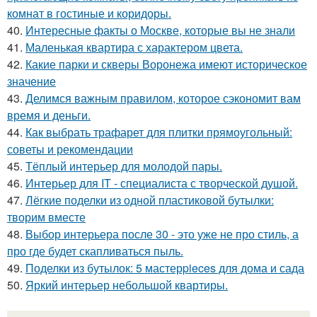
комнат в гостиные и коридоры.
40.
Интересные факты о Москве, которые вы не знали
41.
Маленькая квартира с характером цвета.
42.
Какие парки и скверы Воронежа имеют историческое
значение
43.
Делимся важным правилом, которое сэкономит вам
время и деньги.
44.
Как выбрать трафарет для плитки прямоугольный:
советы и рекомендации
45.
Тёплый интерьер для молодой пары.
46.
Интерьер для IT - специалиста с творческой душой.
47.
Лёгкие поделки из одной пластиковой бутылки:
творим вместе
48.
Выбор интерьера после 30 - это уже не про стиль, а
про где будет скапливаться пыль.
49.
Поделки из бутылок: 5 мастерpieces для дома и сада
50.
Яркий интерьер небольшой квартиры.