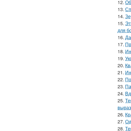
12.
Об
13.
Сп
14.
Зе
15.
Эт
для б
16.
Да
17.
Пр
18.
Ин
19.
Ую
20.
Кв
21.
Ин
22.
По
23.
Па
24.
Вд
25.
Те
выраз
26.
Кр
27.
Од
28.
Те