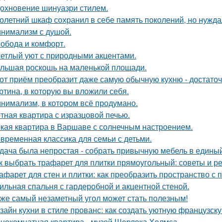
охновение шинуазри стилем.
олетний шкаф сохранил в себе память поколений, но нужд
нимализм с душой.
обода и комфорт.
етлый уют с природными акцентами.
льшая роскошь на маленькой площади.
от приём преобразит даже самую обычную кухню - достато
ртина, в которую вы вложили себя.
нимализм, в котором всё продумано.
тная квартира с изразцовой печью.
кая квартира в Варшаве с солнечным настроением.
временная классика для семьи с детьми.
дача была непростая - собрать привычную мебель в единый
к выбрать трафарет для плитки прямоугольный: советы и 
афарет для стен и плитки: как преобразить пространство с
ильная спальня с гардеробной и акцентной стеной.
же самый незаметный угол может стать полезным!
зайн кухни в стиле прованс: как создать уютную французск
нокомнатная квартира - музей Шерлока Холмса.