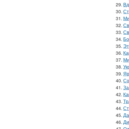
29.
Вд
30.
Ст
31.
Ми
32.
Св
33.
Св
34.
Бо
35.
Эт
36.
Ка
37.
Ми
38.
Ую
39.
Яр
40.
Со
41.
За
42.
Ка
43.
Тр
44.
Ст
45.
Да
46.
Ди
47.
Од