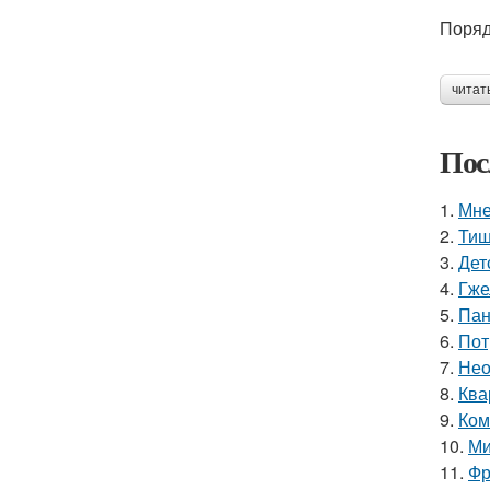
Поряд
читат
Пос
1.
Мне
2.
Тиш
3.
Дет
4.
Гже
5.
Пан
6.
Пот
7.
Нео
8.
Ква
9.
Ком
10.
Ми
11.
Фр