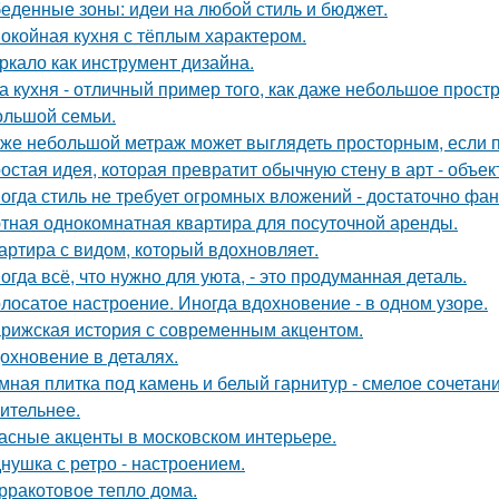
еденные зоны: идеи на любой стиль и бюджет.
окойная кухня с тёплым характером.
ркало как инструмент дизайна.
а кухня - отличный пример того, как даже небольшое прос
ольшой семьи.
же небольшой метраж может выглядеть просторным, если п
остая идея, которая превратит обычную стену в арт - объек
огда стиль не требует огромных вложений - достаточно фан
тная однокомнатная квартира для посуточной аренды.
артира с видом, который вдохновляет.
огда всё, что нужно для уюта, - это продуманная деталь.
лосатое настроение. Иногда вдохновение - в одном узоре.
рижская история с современным акцентом.
охновение в деталях.
мная плитка под камень и белый гарнитур - смелое сочетани
ительнее.
асные акценты в московском интерьере.
нушка с ретро - настроением.
рракотовое тепло дома.