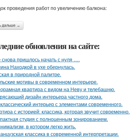
ок проведения работ по увеличению балкона:
ь дальше →
ледние обновления на сайте:
 снова пришлось начать с нуля ….
ина Находкой в ухе обернулась.
ская в природной палитре.
льские мотивы в современном интерьере.
орамная квартира с видом на Неву и телебашню.
рясающий дизайн интерьера частного дома.
классический интерьер с элементами современного.
ртира с историей: классика, которая звучит современно.
пактная студия с полноценным зонированием.
нимализм, в котором легко жить.
анцузская классика в современной интерпретации.