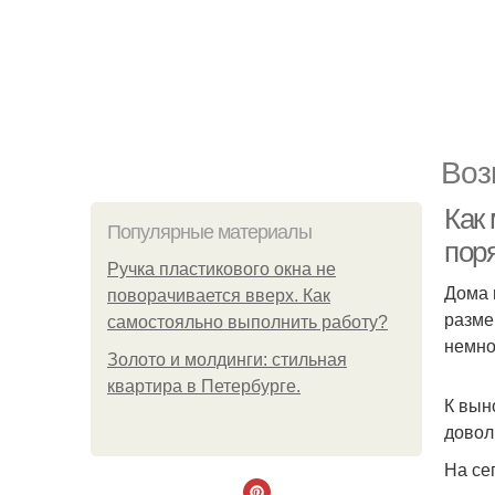
Воз
Как 
Популярные материалы
пор
Ручка пластикового окна не
Дома 
поворачивается вверх. Как
разме
самостояльно выполнить работу?
немно
Золото и молдинги: стильная
квартира в Петербурге.
К вын
довол
На се