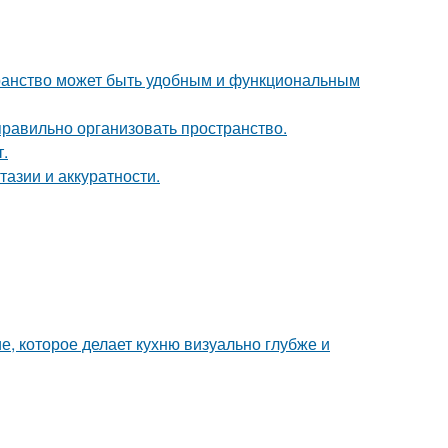
транство может быть удобным и функциональным
равильно организовать пространство.
т.
тазии и аккуратности.
е, которое делает кухню визуально глубже и