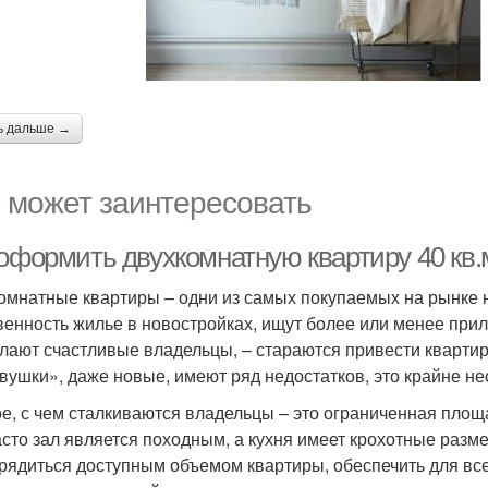
ь дальше →
 может заинтересовать
 оформить двухкомнатную квартиру 40 кв.
омнатные квартиры – одни из самых покупаемых на рынке 
венность жилье в новостройках, ищут более или менее при
елают счастливые владельцы, – стараются привести квартиру
двушки», даже новые, имеют ряд недостатков, это крайне н
е, с чем сталкиваются владельцы – это ограниченная пло
асто зал является походным, а кухня имеет крохотные разм
рядиться доступным объемом квартиры, обеспечить для в