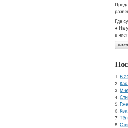
Предл
разве
Где с
● На 
в чис
читат
Пос
1.
В 2
2.
Как
3.
Мне
4.
Сти
5.
Гже
6.
Ква
7.
Тёп
8.
Сти