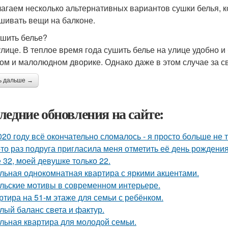
агаем несколько альтернативных вариантов сушки белья, ко
шивать вещи на балконе.
ушить белье?
улице. В теплое время года сушить белье на улице удобно и
том и малолюдном дворике. Однако даже в этом случае за 
ь дальше →
ледние обновления на сайте:
020 году всё окончательно сломалось - я просто больше не 
-то раз подруга пригласила меня отметить её день рождени
 32, моей девушке только 22.
льная однокомнатная квартира с яркими акцентами.
льские мотивы в современном интерьере.
ртира на 51-м этаже для семьи с ребёнком.
лый баланс света и фактур.
льная квартира для молодой семьи.