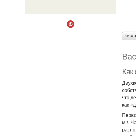
читат
Вас
Как
Двухк
собст
что д
как «
Перво
м2. Ч
распо