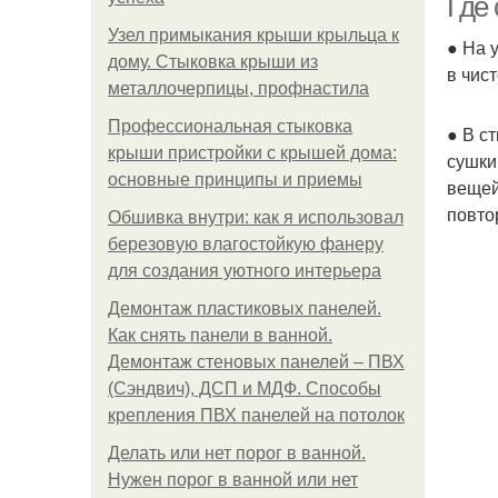
Где 
Узел примыкания крыши крыльца к
● На 
дому. Стыковка крыши из
в чис
металлочерпицы, профнастила
Профессиональная стыковка
● В с
крыши пристройки с крышей дома:
сушки
основные принципы и приемы
вещей
повто
Обшивка внутри: как я использовал
березовую влагостойкую фанеру
для создания уютного интерьера
Демонтаж пластиковых панелей.
Как снять панели в ванной.
Демонтаж стеновых панелей – ПВХ
(Сэндвич), ДСП и МДФ. Способы
крепления ПВХ панелей на потолок
Делать или нет порог в ванной.
Нужен порог в ванной или нет