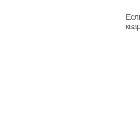
Если
квар