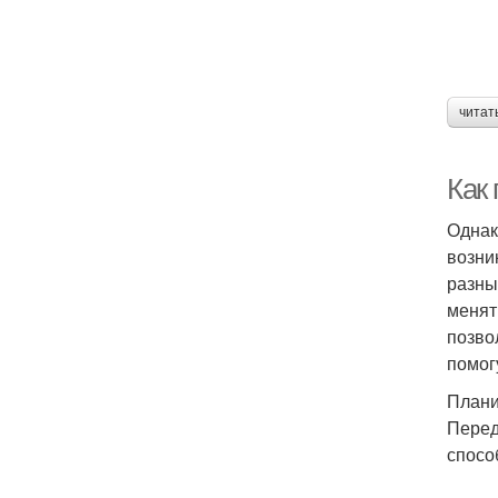
читат
Как
Однак
возни
разны
менят
позво
помог
Плани
Перед
спосо