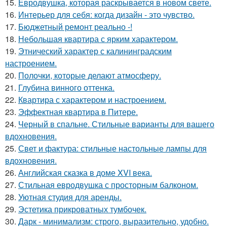
15.
Евродвушка, которая раскрывается в новом свете.
16.
Интерьер для себя: когда дизайн - это чувство.
17.
Бюджетный ремонт реально -!
18.
Небольшая квартира с ярким характером.
19.
Этнический характер с калининградским
настроением.
20.
Полочки, которые делают атмосферу.
21.
Глубина винного оттенка.
22.
Квартира с характером и настроением.
23.
Эффектная квартира в Питере.
24.
Черный в спальне. Стильные варианты для вашего
вдохновения.
25.
Свет и фактура: стильные настольные лампы для
вдохновения.
26.
Английская сказка в доме XVI века.
27.
Стильная евродвушка с просторным балконом.
28.
Уютная студия для аренды.
29.
Эстетика прикроватных тумбочек.
30.
Дарк - минимализм: строго, выразительно, удобно.