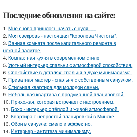
Последние обновления на сайте:
1.
Мне снова пришлось начать с нуля ….
2.
Моя свекровь - настоящая "Королева Чистоты".
3.
Ванная комната после капитального ремонта в
нежной палитре.
4.
Компактная кухня в современном стиле.
5.
Уютный интерьер спальни с атмосферой спокойствия.
6.
Спокойствие в деталях: спальня в духе минимализма.
7.
Приватная мастер - спальня с собственным санузлом.
8.
Стильная квартира для молодой семьи.
9.
Небольшая квартира с продуманной планировкой.
10.
Прихожая, которая встречает с настроением.
11.
Бохо - интерьер с тёплой и живой атмосферой.
12.
Квартира с непростой планировкой в Минске.
13.
Обои в санузле: смело и эффектно.
14.
Интерьер - антитеза минимализму.