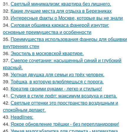
31.
Светлый минимализм: квартира без лишнего.
32.
Какие лучшие места для отдыха в Березниках
33.
Интересные факты о Москве, которые вы не знали
34.
Силовая обшивка каркаса фанерой изнутри:
основные преимущества и особенности
35.
Преимущества использования фанеры для обшивки
внутренних стен
36.
Экостиль в московской квартире.
37.
Смелое сочетание: насыщенный синий и глубокий
красный.
38.
Уютная двушка для семьи из трёх человек.
39.
Трёшка, в которую влюбляешься с порога.
40.
Креатив своими руками - легко и стильно!
41.
Студия в стиле лофт: максимум воздуха и света.
42.
Светлые оттенки это пространство воздушным и
спокойным делают.
43.
Headlines:
44.
Яркое обновление трёшки - без перепланировки!
45.
Умная малогабаритка для студента - математика.