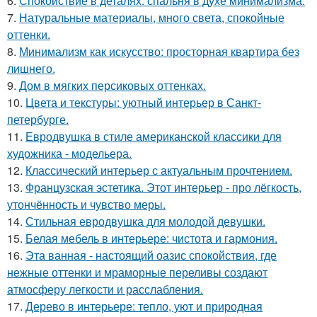
6.
Спокойствие в деталях: спальня в духе минимализма.
7.
Натуральные материалы, много света, спокойные
оттенки.
8.
Минимализм как искусство: просторная квартира без
лишнего.
9.
Дом в мягких персиковых оттенках.
10.
Цвета и текстуры: уютный интерьер в Санкт-
петербурге.
11.
Евродвушка в стиле американской классики для
художника - модельера.
12.
Классический интерьер с актуальным прочтением.
13.
Французская эстетика. Этот интерьер - про лёгкость,
утончённость и чувство меры.
14.
Стильная евродвушка для молодой девушки.
15.
Белая мебель в интерьере: чистота и гармония.
16.
Эта ванная - настоящий оазис спокойствия, где
нежные оттенки и мраморные переливы создают
атмосферу легкости и расслабления.
17.
Дерево в интерьере: тепло, уют и природная