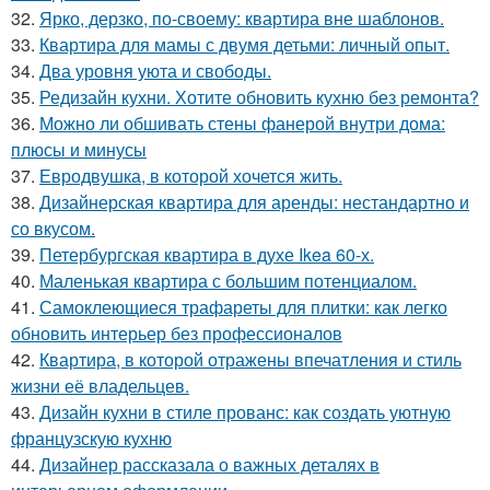
32.
Ярко, дерзко, по-своему: квартира вне шаблонов.
33.
Квартира для мамы с двумя детьми: личный опыт.
34.
Два уровня уюта и свободы.
35.
Редизайн кухни. Хотите обновить кухню без ремонта?
36.
Можно ли обшивать стены фанерой внутри дома:
плюсы и минусы
37.
Евродвушка, в которой хочется жить.
38.
Дизайнерская квартира для аренды: нестандартно и
со вкусом.
39.
Петербургская квартира в духе Ikea 60-х.
40.
Маленькая квартира с большим потенциалом.
41.
Самоклеющиеся трафареты для плитки: как легко
обновить интерьер без профессионалов
42.
Квартира, в которой отражены впечатления и стиль
жизни её владельцев.
43.
Дизайн кухни в стиле прованс: как создать уютную
французскую кухню
44.
Дизайнер рассказала о важных деталях в