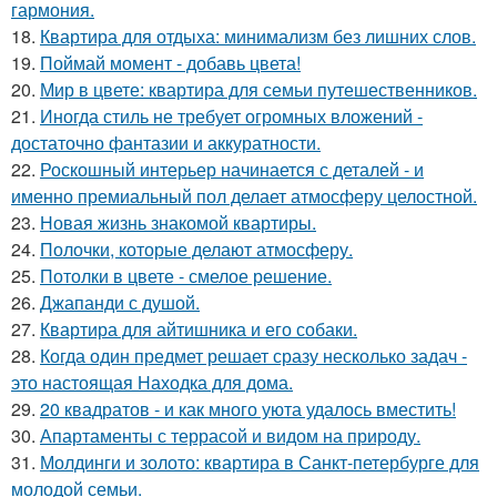
гармония.
18.
Квартира для отдыха: минимализм без лишних слов.
19.
Поймай момент - добавь цвета!
20.
Мир в цвете: квартира для семьи путешественников.
21.
Иногда стиль не требует огромных вложений -
достаточно фантазии и аккуратности.
22.
Роскошный интерьер начинается с деталей - и
именно премиальный пол делает атмосферу целостной.
23.
Новая жизнь знакомой квартиры.
24.
Полочки, которые делают атмосферу.
25.
Потолки в цвете - смелое решение.
26.
Джапанди с душой.
27.
Квартира для айтишника и его собаки.
28.
Когда один предмет решает сразу несколько задач -
это настоящая Находка для дома.
29.
20 квадратов - и как много уюта удалось вместить!
30.
Апартаменты с террасой и видом на природу.
31.
Молдинги и золото: квартира в Санкт-петербурге для
молодой семьи.