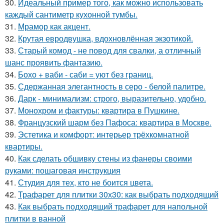
30.
Идеальный пример того, как можно использовать
каждый сантиметр кухонной тумбы.
31.
Мрамор как акцент.
32.
Крутая евродвушка, вдохновлённая экзотикой.
33.
Старый комод - не повод для свалки, а отличный
шанс проявить фантазию.
34.
Бохо + ваби - саби = уют без границ.
35.
Сдержанная элегантность в серо - белой палитре.
36.
Дарк - минимализм: строго, выразительно, удобно.
37.
Монохром и фактуры: квартира в Пушкине.
38.
Французский шарм без Пафоса: квартира в Москве.
39.
Эстетика и комфорт: интерьер трёхкомнатной
квартиры.
40.
Как сделать обшивку стены из фанеры своими
руками: пошаговая инструкция
41.
Студия для тех, кто не боится цвета.
42.
Трафарет для плитки 30х30: как выбрать подходящий
43.
Как выбрать подходящий трафарет для напольной
плитки в ванной