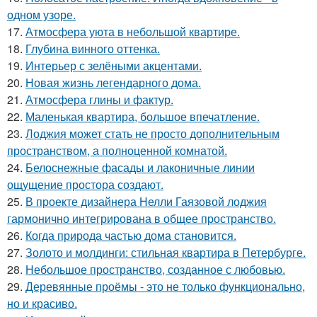
одном узоре.
17.
Атмосфера уюта в небольшой квартире.
18.
Глубина винного оттенка.
19.
Интерьер с зелёными акцентами.
20.
Новая жизнь легендарного дома.
21.
Атмосфера глины и фактур.
22.
Маленькая квартира, большое впечатление.
23.
Лоджия может стать не просто дополнительным
пространством, а полноценной комнатой.
24.
Белоснежные фасады и лаконичные линии
ощущение простора создают.
25.
В проекте дизайнера Нелли Гаязовой лоджия
гармонично интегрирована в общее пространство.
26.
Когда природа частью дома становится.
27.
Золото и молдинги: стильная квартира в Петербурге.
28.
Небольшое пространство, созданное с любовью.
29.
Деревянные проёмы - это не только функционально,
но и красиво.