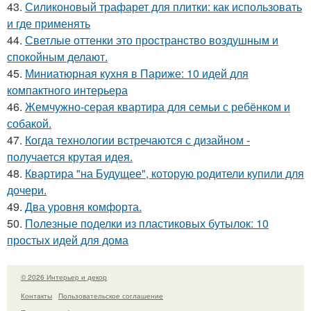
43.
Силиконовый трафарет для плитки: как использовать
и где применять
44.
Светлые оттенки это пространство воздушным и
спокойным делают.
45.
Миниатюрная кухня в Париже: 10 идей для
компактного интерьера
46.
Жемчужно-серая квартира для семьи с ребёнком и
собакой.
47.
Когда технологии встречаются с дизайном -
получается крутая идея.
48.
Квартира "на Будущее", которую родители купили для
дочери.
49.
Два уровня комфорта.
50.
Полезные поделки из пластиковых бутылок: 10
простых идей для дома
© 2026 Интерьер и декор
Контакты
Пользовательское соглашение