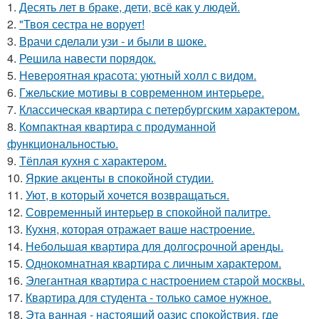
1.
Десять лет в браке, дети, всё как у людей.
2.
"Твоя сестра не ворует!
3.
Врачи сделали узи - и были в шоке.
4.
Решила навести порядок.
5.
Невероятная красота: уютный холл с видом.
6.
Гжельские мотивы в современном интерьере.
7.
Классическая квартира с петербургским характером.
8.
Компактная квартира с продуманной
функциональностью.
9.
Тёплая кухня с характером.
10.
Яркие акценты в спокойной студии.
11.
Уют, в который хочется возвращаться.
12.
Современный интерьер в спокойной палитре.
13.
Кухня, которая отражает ваше настроение.
14.
Небольшая квартира для долгосрочной аренды.
15.
Однокомнатная квартира с личным характером.
16.
Элегантная квартира с настроением старой москвы.
17.
Квартира для студента - только самое нужное.
18.
Эта ванная - настоящий оазис спокойствия, где