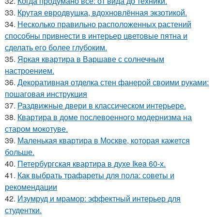
32.
Когда продумано всё: от вида до техники.
33.
Крутая евродвушка, вдохновлённая экзотикой.
34.
Несколько правильно расположенных растений
способны привнести в интерьер цветовые пятна и
сделать его более глубоким.
35.
Яркая квартира в Варшаве с солнечным
настроением.
36.
Декоративная отделка стен фанерой своими руками:
пошаговая инструкция
37.
Раздвижные двери в классическом интерьере.
38.
Квартира в доме послевоенного модернизма на
старом мокотуве.
39.
Маленькая квартира в Москве, которая кажется
больше.
40.
Петербургская квартира в духе Ikea 60-х.
41.
Как выбрать трафареты для пола: советы и
рекомендации
42.
Изумруд и мрамор: эффектный интерьер для
студентки.