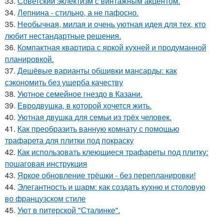
33.
Советский эклектизм с винтажным акцентом.
34.
Лепнина - стильно, а не пафосно.
35.
Необычная, милая и очень уютная идея для тех, кто
любит нестандартные решения.
36.
Компактная квартира с яркой кухней и продуманной
планировкой.
37.
Дешёвые варианты обшивки мансарды: как
сэкономить без ущерба качеству
38.
Уютное семейное гнездо в Казани.
39.
Евродвушка, в которой хочется жить.
40.
Уютная двушка для семьи из трёх человек.
41.
Как преобразить ванную комнату с помощью
трафарета для плитки под покраску
42.
Как использовать клеющиеся трафареты под плитку:
пошаговая инструкция
43.
Яркое обновление трёшки - без перепланировки!
44.
Элегантность и шарм: как создать кухню и столовую
во французском стиле
45.
Уют в питерской "Сталинке".