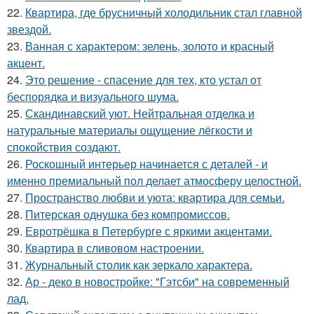
22.
Квартира, где брусничный холодильник стал главной
звездой.
23.
Ванная с характером: зелень, золото и красный
акцент.
24.
Это решение - спасение для тех, кто устал от
беспорядка и визуального шума.
25.
Скандинавский уют. Нейтральная отделка и
натуральные материалы ощущение лёгкости и
спокойствия создают.
26.
Роскошный интерьер начинается с деталей - и
именно премиальный пол делает атмосферу целостной.
27.
Пространство любви и уюта: квартира для семьи.
28.
Питерская однушка без компромиссов.
29.
Евротрёшка в Петербурге с яркими акцентами.
30.
Квартира в сливовом настроении.
31.
Журнальный столик как зеркало характера.
32.
Ар - деко в новостройке: "Гэтсби" на современный
лад.