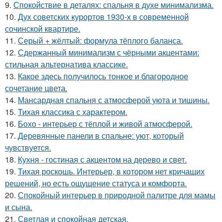
9.
Спокойствие в деталях: спальня в духе минимализма.
10.
Дух советских курортов 1930-х в современной
сочинской квартире.
11.
Серый + жёлтый: формула тёплого баланса.
12.
Сдержанный минимализм с чёрными акцентами:
стильная альтернатива классике.
13.
Какое здесь получилось тонкое и благородное
сочетание цвета.
14.
Мансардная спальня с атмосферой уюта и тишины.
15.
Тихая классика с характером.
16.
Бохо - интерьер с тёплой и живой атмосферой.
17.
Деревянные панели в спальне: уют, который
чувствуется.
18.
Кухня - гостиная с акцентом на дерево и свет.
19.
Тихая роскошь. Интерьер, в котором нет кричащих
решений, но есть ощущение статуса и комфорта.
20.
Спокойный интерьер в природной палитре для мамы
и сына.
21.
Светлая и спокойная детская.