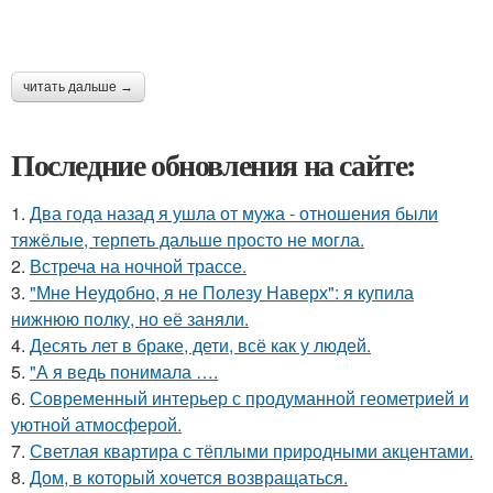
читать дальше →
Последние обновления на сайте:
1.
Два года назад я ушла от мужа - отношения были
тяжёлые, терпеть дальше просто не могла.
2.
Встреча на ночной трассе.
3.
"Мне Неудобно, я не Полезу Наверх": я купила
нижнюю полку, но её заняли.
4.
Десять лет в браке, дети, всё как у людей.
5.
"А я ведь понимала ….
6.
Современный интерьер с продуманной геометрией и
уютной атмосферой.
7.
Светлая квартира с тёплыми природными акцентами.
8.
Дом, в который хочется возвращаться.