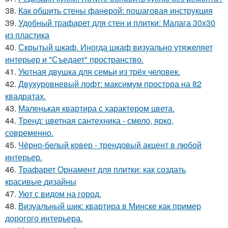
38.
Как обшить стены фанерой: пошаговая инструкция
39.
Удобный трафарет для стен и плитки: Малага 30х30
из пластика
40.
Скрытый шкаф. Иногда шкаф визуально утяжеляет
интерьер и "Съедает" пространство.
41.
Уютная двушка для семьи из трёх человек.
42.
Двухуровневый лофт: максимум простора на 82
квадратах.
43.
Маленькая квартира с характером цвета.
44.
Тренд: цветная сантехника - смело, ярко,
современно.
45.
Чёрно-белый ковер - трендовый акцент в любой
интерьер.
46.
Трафарет Орнамент для плитки: как создать
красивые дизайны
47.
Уют с видом на город.
48.
Визуальный шик: квартира в Минске как пример
дорогого интерьера.