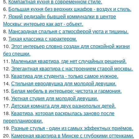
5.
Компактная кухня в современном стиле.
6.
Большая кухня без верхних шкафов - воздух и стиль.
7.
Яркий редизайн бывшей коммуналки в центре
Москвы: интерьер как арт - объект.
8.
Мансардная спальня с атмосферой уюта и тишины.
9.
Тихая классика с характером.
10.
Этот интерьер словно создан для спокойной жизни
без спешки.
11.
Маленькая квартира, где нет случайных решений.
12.
Элегантная квартира с настроением старой москвы.
13.
Квартира для студента - только самое нужное.
14.
Стильная евродвушка для молодой девушки.
15.
Белая мебель в интерьере: чистота и гармония.
16.
Уютная студия для молодой девушки.
17.
Детская комната для двух разнополых детей.
18.
Квартира, которая раскрылась заново после
перепланировки.
19.
Разные стулья - один из самых эффектных приёмов.
20.
Камерная квартира в Минске с глубокими оттенками.