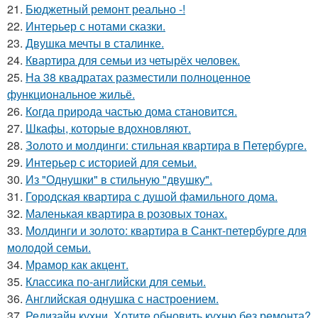
21.
Бюджетный ремонт реально -!
22.
Интерьер с нотами сказки.
23.
Двушка мечты в сталинке.
24.
Квартира для семьи из четырёх человек.
25.
На 38 квадратах разместили полноценное
функциональное жильё.
26.
Когда природа частью дома становится.
27.
Шкафы, которые вдохновляют.
28.
Золото и молдинги: стильная квартира в Петербурге.
29.
Интерьер с историей для семьи.
30.
Из "Однушки" в стильную "двушку".
31.
Городская квартира с душой фамильного дома.
32.
Маленькая квартира в розовых тонах.
33.
Молдинги и золото: квартира в Санкт-петербурге для
молодой семьи.
34.
Мрамор как акцент.
35.
Классика по-английски для семьи.
36.
Английская однушка с настроением.
37.
Редизайн кухни. Хотите обновить кухню без ремонта?