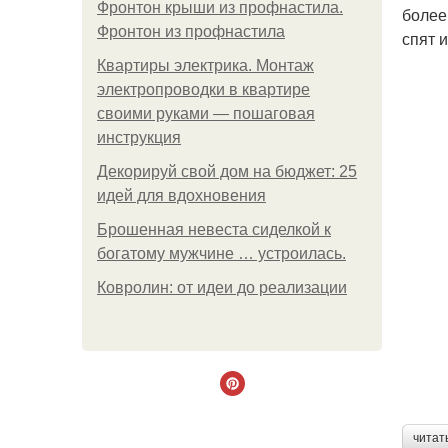
Фронтон крыши из профнастила.
более
Фронтон из профнастила
спят 
Квартиры электрика. Монтаж
электропроводки в квартире
своими руками — пошаговая
инструкция
Декорируй свой дом на бюджет: 25
идей для вдохновения
Брошенная невеста сиделкой к
богатому мужчине … устроилась.
Ковролин: от идеи до реализации
читат