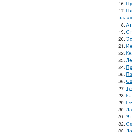
16.
Пр
17.
Пл
влажн
18.
Ат
19.
Ст
20.
Эс
21.
Ин
22.
Кв
23.
Ле
24.
Пр
25.
Па
26.
Со
27.
Тр
28.
Ка
29.
Гл
30.
Ла
31.
Эт
32.
Ср
33.
Ло