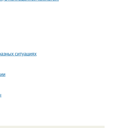
разных ситуациях
ции
ы