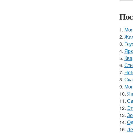
Пос
1.
Моя
2.
Жил
3.
Глу
4.
Ярк
5.
Ква
6.
Сти
7.
Неб
8.
Ска
9.
Мон
10.
Яп
11.
Св
12.
Эт
13.
Зо
14.
Од
15.
Ле