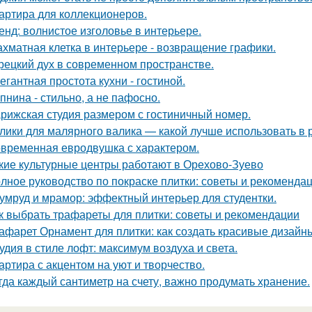
артира для коллекционеров.
енд: волнистое изголовье в интерьере.
хматная клетка в интерьере - возвращение графики.
рецкий дух в современном пространстве.
егантная простота кухни - гостиной.
пнина - стильно, а не пафосно.
рижская студия размером с гостиничный номер.
лики для малярного валика — какой лучше использовать в 
временная евродвушка с характером.
кие культурные центры работают в Орехово-Зуево
лное руководство по покраске плитки: советы и рекоменда
умруд и мрамор: эффектный интерьер для студентки.
к выбрать трафареты для плитки: советы и рекомендации
афарет Орнамент для плитки: как создать красивые дизайн
удия в стиле лофт: максимум воздуха и света.
артира с акцентом на уют и творчество.
гда каждый сантиметр на счету, важно продумать хранение.