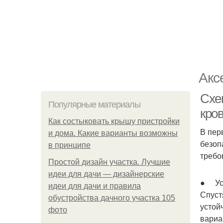
Акс
Схем
Популярные материалы
кро
Как состыковать крышу пристройки
В пер
и дома. Какие варианты возможны
безоп
в принципе
требо
Простой дизайн участка. Лучшие
идеи для дачи — дизайнерские
● Ус
идеи для дачи и правила
Спуст
обустройства дачного участка 105
устой
фото
вариа