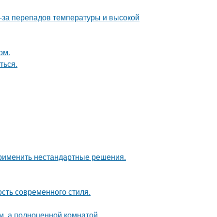
з-за перепадов температуры и высокой
ом.
ться.
применить нестандартные решения.
ость современного стиля.
м, а полноценной комнатой.