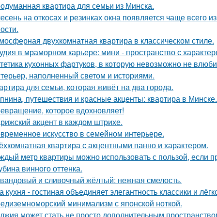
одуманная квартира для семьи из Минска.
есень на откосах и резинках окна появляется чаще всего и
ости.
мосферная двухкомнатная квартира в классическом стиле.
удия в мраморном карьере: мини - пространство с характер
тетика кухонных фартуков, в которую невозможно не влюби
терьер, наполненный светом и историями.
артира для семьи, которая живёт на два города.
пнина, путешествия и красные акценты: квартира в Минске.
евращение, которое вдохновляет!
рижский акцент в каждом штрихе.
временное искусство в семейном интерьере.
ёхкомнатная квартира с акцентными панно и характером.
ждый метр квартиры можно использовать с пользой, если 
убина винного оттенка.
вандовый и сливочный жёлтый: нежная смелость.
а кухня - гостиная объединяет элегантность классики и лёгк
едиземноморский минимализм с японской ноткой.
джия может стать не просто дополнительным пространство