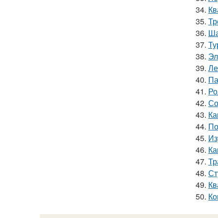
34.
Кв
35.
Тр
36.
Ша
37.
Ту
38.
Эл
39.
Ле
40.
Па
41.
Ро
42.
Со
43.
Ка
44.
По
45.
Из
46.
Ка
47.
Тр
48.
Ст
49.
Кв
50.
Ко