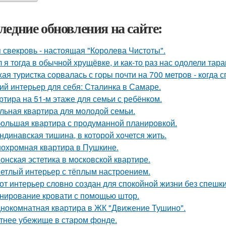
ледние обновления на сайте:
 свекровь - настоящая "Королева Чистоты".
 я тогда в обычной хрущёвке, и как-то раз нас одолели тара
хая туристка сорвалась с горы почти на 700 метров - когда 
ий интерьер для себя: Сталинка в Самаре.
ртира на 51-м этаже для семьи с ребёнком.
льная квартира для молодой семьи.
ольшая квартира с продуманной планировкой.
ндинавская тишина, в которой хочется жить.
охромная квартира в Пушкине.
онская эстетика в московской квартире.
етлый интерьер с тёплым настроением.
от интерьер словно создан для спокойной жизни без спешки
нирование кровати с помощью штор.
нокомнатная квартира в ЖК "Движение Тушино".
тнее убежище в старом фонде.