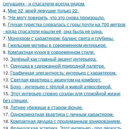
ситуациях - и спасатели всегда рядом.
4.
Мне 32, моей девушке только 22.
5.
"Не могу поверить, что это снова произошло.
6.
Глухая туристка сорвалась с горы почти на 700 метров
- когда спасатели нашли её, она была не одна.
7.
Монохром с характером: баланс света и глубины.
8.
Гжельские мотивы в современном интерьере.
9.
Компактная кухня в современном стиле.
10.
Зелёный как главный акцент интерьера.
11.
Однушка в сдержанной природной палитре.
12.
Графичная элегантность: интерьер с характером.
13.
Светлая квартира с акцентом на комфорт.
14.
Бохо - интерьер с тёплой и живой атмосферой.
15.
Этот интерьер словно создан для спокойной жизни
без спешки.
16.
Летнее убежище в старом фонде.
17.
Однокомнатная квартира с личным характером.
18.
Компактная двушка с продуманным зонированием.
19.
Французская эстетика. Этот интерьер - про лёгкость,