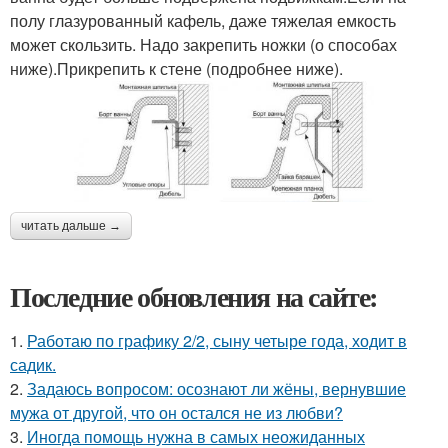
полу глазурованный кафель, даже тяжелая емкость
может скользить. Надо закрепить ножки (о способах
ниже).Прикрепить к стене (подробнее ниже).
читать дальше →
Последние обновления на сайте:
1.
Работаю по графику 2/2, сыну четыре года, ходит в
садик.
2.
Задаюсь вопросом: осознают ли жёны, вернувшие
мужа от другой, что он остался не из любви?
3.
Иногда помощь нужна в самых неожиданных