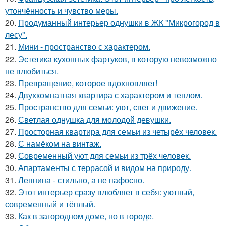
утончённость и чувство меры.
20.
Продуманный интерьер однушки в ЖК "Микрогород в
лесу".
21.
Мини - пространство с характером.
22.
Эстетика кухонных фартуков, в которую невозможно
не влюбиться.
23.
Превращение, которое вдохновляет!
24.
Двухкомнатная квартира с характером и теплом.
25.
Пространство для семьи: уют, свет и движение.
26.
Светлая однушка для молодой девушки.
27.
Просторная квартира для семьи из четырёх человек.
28.
С намёком на винтаж.
29.
Современный уют для семьи из трёх человек.
30.
Апартаменты с террасой и видом на природу.
31.
Лепнина - стильно, а не пафосно.
32.
Этот интерьер сразу влюбляет в себя: уютный,
современный и тёплый.
33.
Как в загородном доме, но в городе.