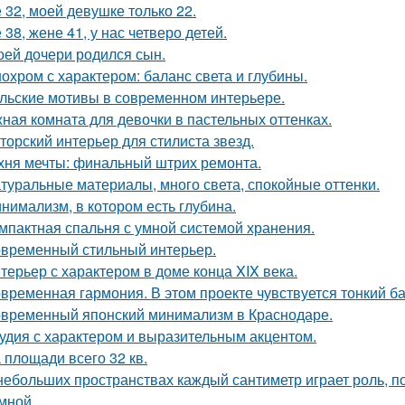
 32, моей девушке только 22.
 38, жене 41, у нас четверо детей.
оей дочери родился сын.
охром с характером: баланс света и глубины.
льские мотивы в современном интерьере.
ная комната для девочки в пастельных оттенках.
торский интерьер для стилиста звезд.
хня мечты: финальный штрих ремонта.
туральные материалы, много света, спокойные оттенки.
нимализм, в котором есть глубина.
мпактная спальня с умной системой хранения.
временный стильный интерьер.
терьер с характером в доме конца XIX века.
временная гармония. В этом проекте чувствуется тонкий б
временный японский минимализм в Краснодаре.
удия с характером и выразительным акцентом.
 площади всего 32 кв.
небольших пространствах каждый сантиметр играет роль, п
умной.