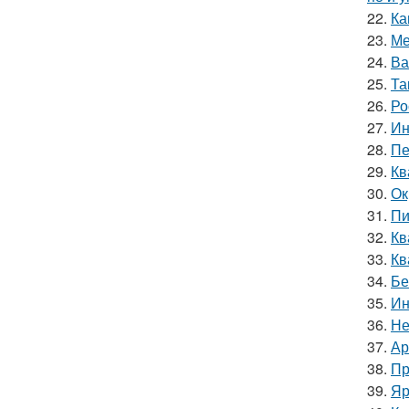
22.
Ка
23.
Ме
24.
Ва
25.
Та
26.
Ро
27.
Ин
28.
Пе
29.
Кв
30.
Ок
31.
Пи
32.
Кв
33.
Кв
34.
Бе
35.
Ин
36.
Не
37.
Ар
38.
Пр
39.
Яр