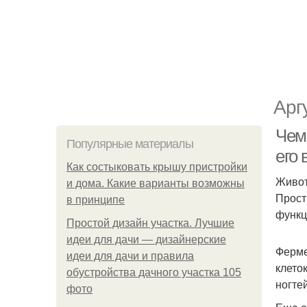
Арг
Чем
Популярные материалы
его
Как состыковать крышу пристройки
Живот
и дома. Какие варианты возможны
Прост
в принципе
функц
Простой дизайн участка. Лучшие
идеи для дачи — дизайнерские
Ферме
идеи для дачи и правила
клето
обустройства дачного участка 105
ногтей
фото