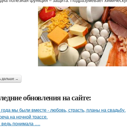
дна полезная функция – защита. Подразумевает химическу
ь дальше →
ледние обновления на сайте:
 года мы были вместе - любовь, страсть, планы на свадьбу.
реча на ночной трассе.
я ведь понимала ….