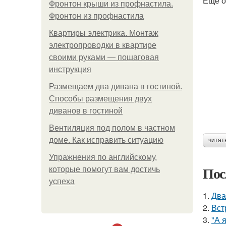
Еще о
Фронтон крыши из профнастила.
Фронтон из профнастила
Квартиры электрика. Монтаж
электропроводки в квартире
своими руками — пошаговая
инструкция
Размещаем два дивана в гостиной.
Способы размещения двух
диванов в гостиной
Вентиляция под полом в частном
доме. Как исправить ситуацию
читат
Упражнения по английскому,
Пос
которые помогут вам достичь
успеха
1.
Два
2.
Вст
3.
"А 