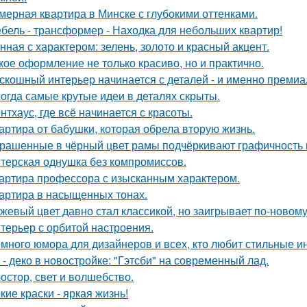
мерная квартира в Минске с глубокими оттенками.
бель - трансформер - Находка для небольших квартир!
нная с характером: зелень, золото и красный акцент.
кое оформление не только красиво, но и практично.
скошный интерьер начинается с деталей - и именно премиа
огда самые крутые идеи в деталях скрыты.
нтхаус, где всё начинается с красоты.
артира от бабушки, которая обрела вторую жизнь.
рашенные в чёрный цвет рамы подчёркивают графичность 
терская однушка без компромиссов.
артира профессора с изысканным характером.
артира в насыщенных тонах.
жевый цвет давно стал классикой, но заигрывает по-новому
терьер с орбитой настроения.
много юмора для дизайнеров и всех, кто любит стильные и
 - деко в новостройке: "Гэтсби" на современный лад.
остор, свет и волшебство.
кие краски - яркая жизнь!