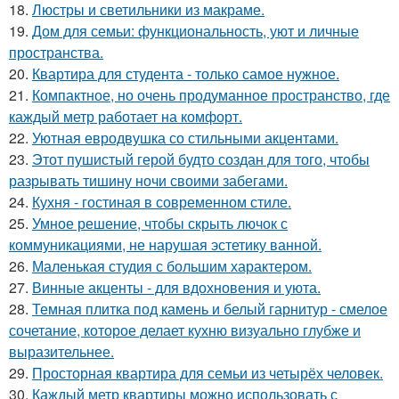
18.
Люстры и светильники из макраме.
19.
Дом для семьи: функциональность, уют и личные
пространства.
20.
Квартира для студента - только самое нужное.
21.
Компактное, но очень продуманное пространство, где
каждый метр работает на комфорт.
22.
Уютная евродвушка со стильными акцентами.
23.
Этот пушистый герой будто создан для того, чтобы
разрывать тишину ночи своими забегами.
24.
Кухня - гостиная в современном стиле.
25.
Умное решение, чтобы скрыть лючок с
коммуникациями, не нарушая эстетику ванной.
26.
Маленькая студия с большим характером.
27.
Винные акценты - для вдохновения и уюта.
28.
Темная плитка под камень и белый гарнитур - смелое
сочетание, которое делает кухню визуально глубже и
выразительнее.
29.
Просторная квартира для семьи из четырёх человек.
30.
Каждый метр квартиры можно использовать с