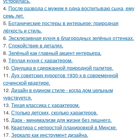
устроилась.
4.
После развода с мужем я одна воспитываю сына, ему
семь лет.
5.
Ботанические постеры в интерьере: природная
лёгкость и стиль.
6.
Эксклюзивная кухня в благородных зелёных оттенках.
7.
Спокойствие в деталях.
8.
Зелёный как главный акцент интерьера.
9.
Тёплая кухня с характером.
10.
Однушка в сдержанной природной палитре.
11.
Дух советских курортов 1930-х в современной
сочинской квартире.
12.
Дизайн в едином стиле - когда дом цельным
чувствуется.
13.
Тихая классика с характером.
14.
Столько детских, сколько характеров.
15.
Дарк - минимализм для жизни без лишнего.
16.
Квартира с непростой планировкой в Минске.
17.
Зеркало как инструмент дизайна.