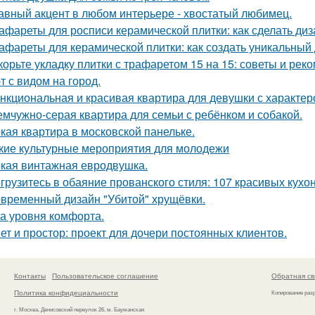
авный акцент в любом интерьере - хвостатый любимец.
афареты для росписи керамической плитки: как сделать ди
афареты для керамической плитки: как создать уникальный
корьте укладку плитки с трафаретом 15 на 15: советы и рек
т с видом на город.
нкциональная и красивая квартира для девушки с характер
мчужно-серая квартира для семьи с ребёнком и собакой.
кая квартира в московской панельке.
кие культурные мероприятия для молодежи
кая винтажная евродвушка.
грузитесь в обаяние прованского стиля: 107 красивых кухо
временный дизайн "Убитой" хрущёвки.
а уровня комфорта.
ет и простор: проект для дочери постоянных клиентов.
Контакты
Пользовательское соглашение
Обратная св
Политика конфидециальности
Копирование раз
г. Москва, Денисовский переулок 26, м. Бауманская