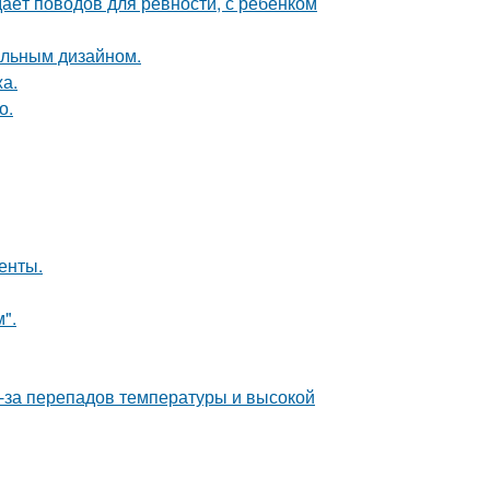
даёт поводов для ревности, с ребёнком
альным дизайном.
а.
о.
енты.
".
з-за перепадов температуры и высокой