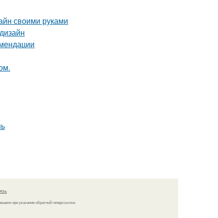
зайн своими руками
 дизайн
омендации
ом.
нь
язь
решено при указании обратной гиперссылки.