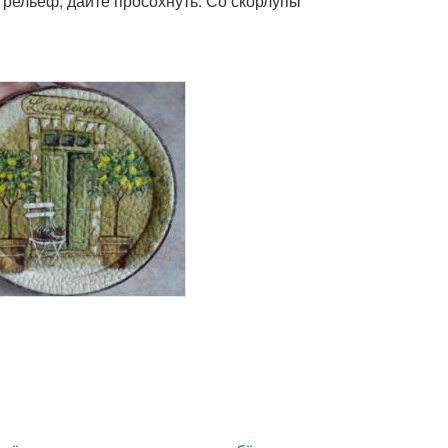
 рельеф, дайте просохнуть. Со скорлупы