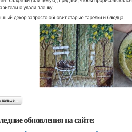
ент салфетки (или целую), придави, чтобы прорисовывался
арительно удали пленку.
чный декор запросто обновит старые тарелки и блюдца.
ь дальше →
ледние обновления на сайте: