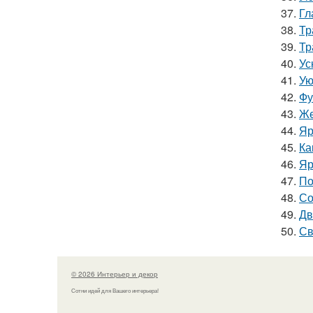
37.
Гл
38.
Тр
39.
Тр
40.
Ус
41.
Ую
42.
Фу
43.
Же
44.
Яр
45.
Ка
46.
Яр
47.
По
48.
Со
49.
Дв
50.
Св
© 2026 Интерьер и декор
Сотни идей для Вашего интерьера!