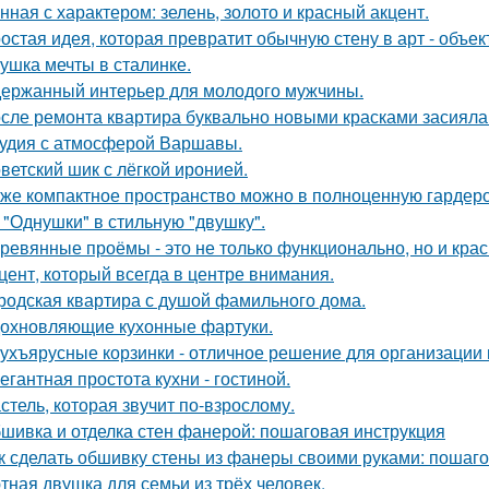
нная с характером: зелень, золото и красный акцент.
остая идея, которая превратит обычную стену в арт - объек
ушка мечты в сталинке.
ержанный интерьер для молодого мужчины.
сле ремонта квартира буквально новыми красками засияла
удия с атмосферой Варшавы.
ветский шик с лёгкой иронией.
же компактное пространство можно в полноценную гардер
 "Однушки" в стильную "двушку".
ревянные проёмы - это не только функционально, но и крас
цент, который всегда в центре внимания.
родская квартира с душой фамильного дома.
охновляющие кухонные фартуки.
ухъярусные корзинки - отличное решение для организации 
егантная простота кухни - гостиной.
стель, которая звучит по-взрослому.
шивка и отделка стен фанерой: пошаговая инструкция
к сделать обшивку стены из фанеры своими руками: пошаг
тная двушка для семьи из трёх человек.