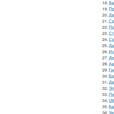
18.
Ва
19.
Пр
20.
Дв
21.
Сд
22.
По
23.
Ст
24.
Со
25.
Да
26.
Из
27.
Де
28.
Ак
29.
Го
30.
Вд
31.
Дв
32.
Эл
33.
Па
34.
Об
35.
Ка
36.
Ую