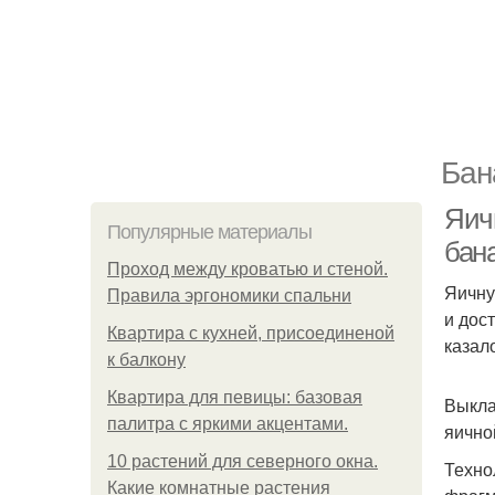
Бан
Яич
Популярные материалы
бан
Проход между кроватью и стеной.
Яичну
Правила эргономики спальни
и дос
Квартира с кухней, присоединеной
казал
к балкону
Квартира для певицы: базовая
Выкла
палитра с яркими акцентами.
яично
10 растений для северного окна.
Техно
Какие комнатные растения