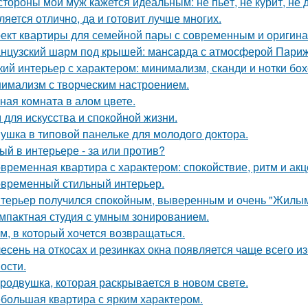
стороны мой муж кажется идеальным: не пьёт, не курит, не 
ляется отлично, да и готовит лучше многих.
ект квартиры для семейной пары с современным и оригин
нцузский шарм под крышей: мансарда с атмосферой Париж
кий интерьер с характером: минимализм, сканди и нотки бох
имализм с творческим настроением.
ная комната в алом цвете.
 для искусства и спокойной жизни.
ушка в типовой панельке для молодого доктора.
ый в интерьере - за или против?
временная квартира с характером: спокойствие, ритм и акц
временный стильный интерьер.
терьер получился спокойным, выверенным и очень "Жилым
мпактная студия с умным зонированием.
м, в который хочется возвращаться.
есень на откосах и резинках окна появляется чаще всего и
ости.
родвушка, которая раскрывается в новом свете.
большая квартира с ярким характером.