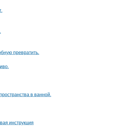
т.
.
обную превратить.
иво.
пространства в ванной.
овая инструкция