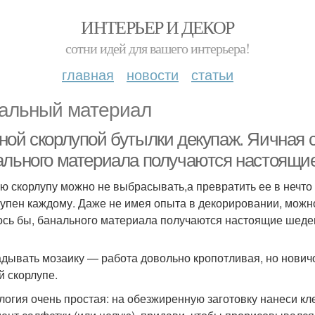
ИНТЕРЬЕР И ДЕКОР
сотни идей для вашего интерьера!
главная
новости
статьи
альный материал
ной скорлупой бутылки декупаж. Яичная с
ального материала получаются настоящи
ю скорлупу можно не выбрасывать,а превратить ее в нечт
тупен каждому. Даже не имея опыта в декорировании, можно
ось бы, банального материала получаются настоящие шеде
дывать мозаику — работа довольно кропотливая, но новичо
й скорлупе.
логия очень простая: на обезжиренную заготовку нанеси кл