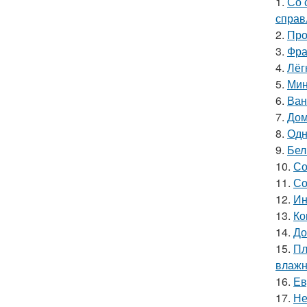
1.
Со 
справ
2.
Про
3.
Фра
4.
Лёг
5.
Мин
6.
Ван
7.
Дом
8.
Одн
9.
Бел
10.
Со
11.
Со
12.
Ин
13.
Ко
14.
До
15.
Пл
влажн
16.
Ев
17.
Не