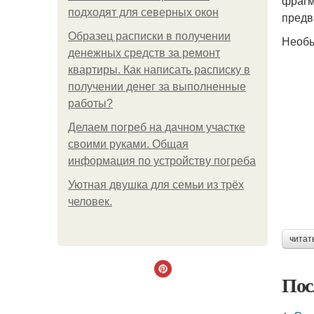
фрагм
подходят для северных окон
предв
Образец расписки в получении
Необы
денежных средств за ремонт
квартиры. Как написать расписку в
получении денег за выполненные
работы?
Делаем погреб на дачном участке
своими руками. Общая
информация по устройству погреба
Уютная двушка для семьи из трёх
человек.
читат
Пос