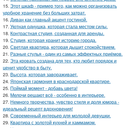
15.
Этот шкаф - пример того, как можно организовать
удобное хранение без больших затрат.
16.
Диван как главный акцент гостиной.
17.
Уютная однушка, которая стала местом силы.
18.
Контрастная студия, созданная для аренды.
19.
Студия, которая хранит историю города.
20.
Светлая квартира, которая дышит спокойствием.
21.
Разные стулья - один из самых эффектных приёмов.
22.
Эта кровать создана для тех, кто любит порядок и
ценит удобство в быту.
23.
Высота, которая завораживает.
24.
Японская гармония в краснодарской квартире.
25.
Поймай момент - добавь цвета!
26.
Мелочи решают всё - особенно в интерьере.
27.
Немного творчества, чувство стиля и доля юмора -
идеальный рецепт вдохновения!
28.
Современный интерьер для молодой девушки.
29.
Квартира с золотой кухней и хаммамом.