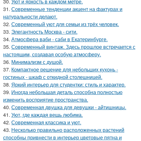
30.
Уют и яркость в каждом метре.
31.
Современные тенденции акцент на фактурах и
натуральности делают.
32.
Современный уют для семьи из трёх человек.
33.
Элегантность Москва - сити.
34.
Атмосфера ваби - саби в Екатеринбурге.
35.
Современный винтаж. Здесь прошлое встречается с
настоящим, создавая особую атмосферу.
36.
Минимализм с душой.
37.
Компактное решение для небольших кухонь -
гостиных - шкаф с откидной столешницей.
38.
Яркий интерьер для студентки: стиль и характер.
39.
Иногда небольшая деталь способна полностью
изменить восприятие пространства.
40.
Современная двушка для девушки - айтишницы.
41.
Уют, где каждая вещь любима.
42.
Современная классика и уют.
43.
Несколько правильно расположенных растений
способны привнести в интерьер цветовые пятна и