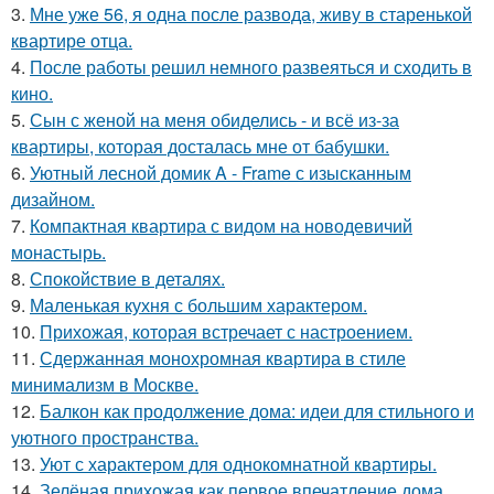
3.
Мне уже 56, я одна после развода, живу в старенькой
квартире отца.
4.
После работы решил немного развеяться и сходить в
кино.
5.
Сын с женой на меня обиделись - и всё из-за
квартиры, которая досталась мне от бабушки.
6.
Уютный лесной домик A - Frame с изысканным
дизайном.
7.
Компактная квартира с видом на новодевичий
монастырь.
8.
Спокойствие в деталях.
9.
Маленькая кухня с большим характером.
10.
Прихожая, которая встречает с настроением.
11.
Сдержанная монохромная квартира в стиле
минимализм в Москве.
12.
Балкон как продолжение дома: идеи для стильного и
уютного пространства.
13.
Уют с характером для однокомнатной квартиры.
14.
Зелёная прихожая как первое впечатление дома.